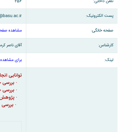
تلفن داخلی:
256
پست الکترونیک:
@basu.ac.ir
صفحه خانگی:
مشاهده صفحه
کارشناس:
آقای ناصر کرم
لینک:
برای مشاهده 
توانایی ان
· بررسی ج
· بررسی 
· پژوهش 
· بررسی 