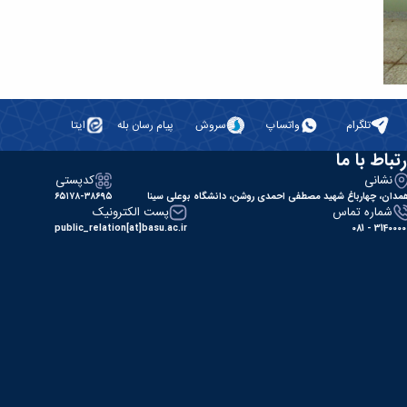
تلگرام
واتساپ
سروش
پیام رسان بله
ایتا
رتباط با ما
نشانی
کدپستی
مدان، چهارباغ شهید مصطفی احمدی روشن، دانشگاه بوعلی سینا
۶۵۱۷۸-۳۸۶۹۵
شماره تماس
پست الکترونیک
public_relation[at]basu.ac.ir
31400000 - 0