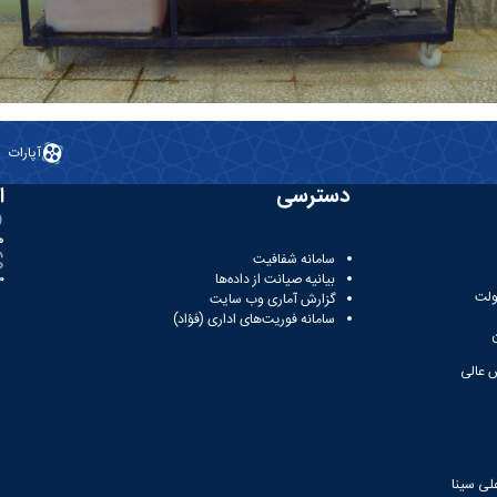
آپارات
دسترسی
ا
ه
سامانه شفافیت
بیانیه صیانت از داده‌ها
81
ولت
گزارش آماری وب‌ سایت
سامانه فوریت‌های اداری (فؤاد)
 عالی
لی سینا