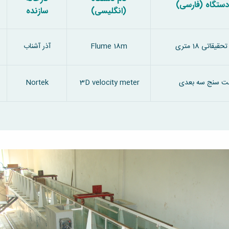
دستگاه (فارسی)
(انگلیسی)
سازنده
قیقاتی 18 متری
Flume 18m
آذر آشناب
ت سنج سه بعدی
3D velocity meter
Nortek