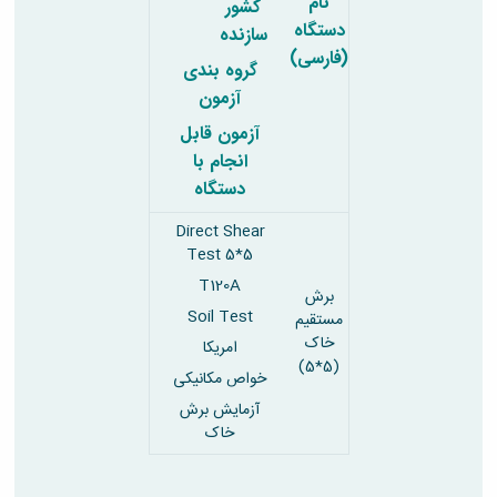
مراکز
نام
کشور
مرتبط
دستگاه
سازنده
بنیاد
(فارسی)
ملی
گروه بندی
نخبگان
آزمون
شرکت
آزمون قابل
های
انجام با
دانش
بنیان
دستگاه
آئین
نامه ها
Direct Shear
و
Test 5*5
فرآیندها
T120A
آئین
برش
نامه
Soil Test
مستقیم
نامه
خاک
امریکا
های
(5*5)
خواص مکانیکی
پژوهشی
فرم
آزمایش برش
های
خاک
پژوهشی