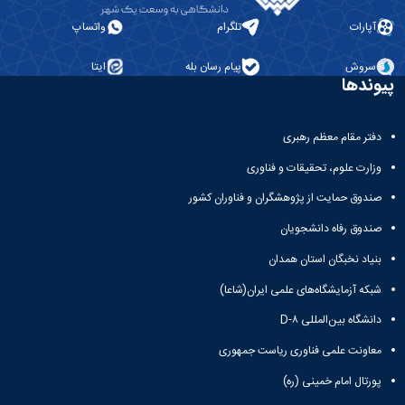
آپارات
تلگرام
واتساپ
سروش
پیام رسان بله
ایتا
پیوندها
دفتر مقام معظم رهبری
وزارت علوم، تحقیقات و فناوری
صندوق حمایت از پژوهشگران و فناوران کشور
صندوق رفاه دانشجویان
بنیاد نخبگان استان همدان
شبکه آزمایشگاه‌های علمی ایران(شاعا)
دانشگاه بین‌المللی D-۸
معاونت علمی فناوری ریاست جمهوری
پورتال امام خمینی (ره)