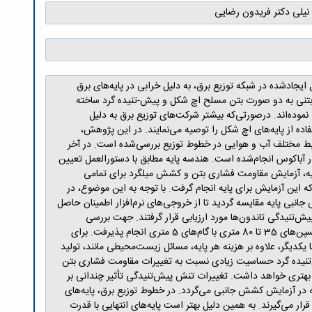
نیلی دکتر فریدون رضایی
ایجادشده در شبکه توزیع برق، به دلیل خرابی در پایه‌های برق
ای بتنی به دو صورت بتن مسلح اچ شکل و پیش-تنیده گرد ساخته
ی نموده‌اند. درصورتی‌که بیشتر شرکت‌های توزیع برق به دلیل
اده از پایه‌های اچ شکل را توصیه می‌نمایند. در این پژوهش،
 شرایط مختلف آب و هوایی در خطوط توزیع بررسی‌شده است. در آخر
زار آباکوس انجام‌شده است. هندسه پایه مطابق با دستورالعمل تعیین
 پایه، آزمایش مقاومت فشاری بتن و کشش میلگرد برای تمامی
 این آزمایش برای پایه انجام گرفت. با توجه به این موضوع، در
انبی پایه مقایسه گردید تا از خروجی‌های نرم‌افزار اطمینان حاصل
پیش‌تنیدگی تاندون‌ها مورد ارزیابی قرار گرفتند. جهت بررسی
پایداری و ناپایداری پایه‌ها در شرایط مختلف آب و هوایی در یک خط توزیع برق، از حل معادله تغییر وضعیت استفاده شد. این بررسی برای اسپن‌های 35 تا 80 متری با گام‌های 5 متری انجام پذیرفت. برای
ا یکدیگر، علاوه بر هزینه هر پایه، مسائل زیست‌محیطی مانند، تولید
ش‌تنیده گرد حساسیت زیادی نسبت به تغییرات مقاومت فشاری بتن
شد، پایه در آزمایش کشش جانبی عملکرد بهتری خواهد داشت. تغییرات تنش پیش‌تنیدگی تأثیر چندانی بر
ماند زیاد) باعث مردودی پایه در آزمایش کشش جانبی می‌گردد. در خطوط توزیع برق، پایه‌های
ار می‌گیرند. به همین دلیل بهتر است پایه‌های انتهایی با قدرت