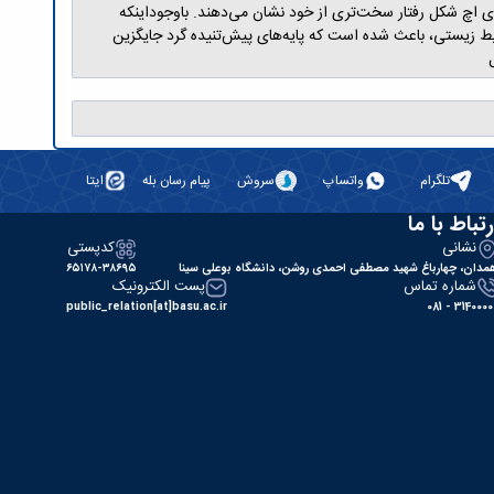
ای اچ شکل رفتار سخت‌تری از خود نشان می‌دهند. باوجوداینکه
محیط زیستی، باعث شده است که پایه‌های پیش‌تنیده گرد جایگزین
تلگرام
واتساپ
سروش
پیام رسان بله
ایتا
رتباط با ما
نشانی
کدپستی
مدان، چهارباغ شهید مصطفی احمدی روشن، دانشگاه بوعلی سینا
۶۵۱۷۸-۳۸۶۹۵
شماره تماس
پست الکترونیک
public_relation[at]basu.ac.ir
31400000 - 0