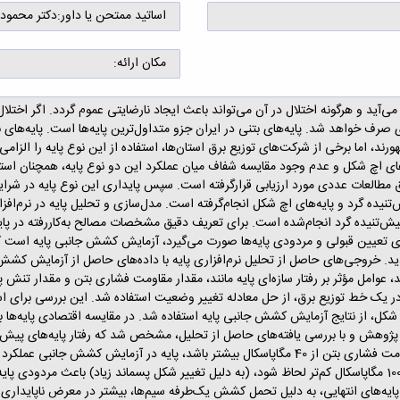
اساتید ممتحن یا داور:
دکتر محمود 
مکان ارائه:
ید و هرگونه اختلال در آن می‌تواند باعث ایجاد نارضایتی عموم گردد. اگر اختلال 
ی صرف خواهد شد. پایه‌های بتنی در ایران جزو متداول‌ترین پایه‌ها است. پایه‌ه
ورند، اما برخی از شرکت‌های توزیع برق‌ استان‌ها، استفاده از این نوع پایه را الزام
ه‌های اچ شکل و عدم وجود مقایسه شفاف میان عملکرد این دو نوع پایه، همچنان استف
 طریق مطالعات عددی مورد ارزیابی قرارگرفته ‌است. سپس پایداری این نوع پایه در
تنیده گرد و پایه‌های اچ شکل انجام‌گرفته است. مدل‌سازی و تحلیل پایه در نرم‌اف
نی پیش‌تنیده گرد انجام‌شده است. برای تعریف دقیق مشخصات مصالح به‌کاررفته در
رای تعیین قبولی و مردودی پایه‌ها صورت می‌گیرد، آزمایش کشش جانبی پایه است که
ید. خروجی‌های حاصل از تحلیل نرم‌افزاری پایه با داده‌های حاصل از آزمایش کشش ج
، عوامل مؤثر بر رفتار سازه‌ای پایه مانند، مقدار مقاومت فشاری بتن و مقدار تنش 
اچ شکل، از نتایج آزمایش کشش جانبی پایه استفاده شد. در مقایسه اقتصادی پایه‌ها ب
ن پژوهش و با بررسی یافته‌های حاصل از تحلیل، مشخص شد که رفتار پایه‌های پی
و تغییرات تنش پیش‌تنیدگی نشان می‌دهند. هرچقدر مقاومت فشاری بتن از 40 مگاپاسکال بیشتر با
نیروی گسیختگی پایه ندارد؛ اما اگر تنش پیش‌تنیدگی از 1000 مگاپاسکال کم‌تر لحاظ شود، (به دلیل تغییر شکل پس
ایه‌های انتهایی، به دلیل تحمل کشش یک‌طرفه سیم‌ها، بیشتر در معرض ناپایداری قر