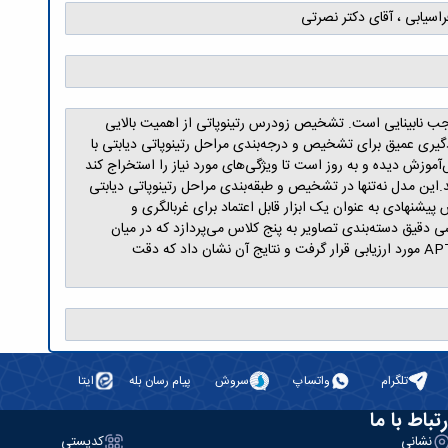
راسیابی ، آقای دکتر نصرتی
موجب نابینایی است. تشخیص زودرس رتینوپاتی از اهمیت بالایی
گیری عمیق برای تشخیص و درجه‌بندی مراحل رتینوپاتی دیابتی با
 از شبکه عصبی کانولوشنی عمیق با نام ConvNeXtBase استفاده می‌کند که از پیش‌آموزش دیده و به روز است تا ویژگی‌های مورد نیاز را استخراج کند
ابع عمومی در دسترس است، به دقت تنظیم کند.این مدل نه‌تنها در تشخیص و طبقه‌بندی مراحل رتینوپاتی دیابتی
است. روش پیشنهادی به عنوان یک ابزار قابل اعتماد برای غربالگری و
سی دقیق دسته‌بندی تصاویر به پنج کلاس می‌پردازد که در میان
دسته‌بندی‌های دیگر این مسئله مشکل ترین و چالش‌برانگیزترین می‌باشد. در پایان، عملکرد روش پیشنهادی بر روی 20% از مجموعه داده APTOS مورد ارزیابی قرار گرفت و نتایج آن نشان داد که دقت
تلگرام
واتساپ
سروش
پیام رسان بله
ایتا
رتباط با ما
نشانی
کدپستی