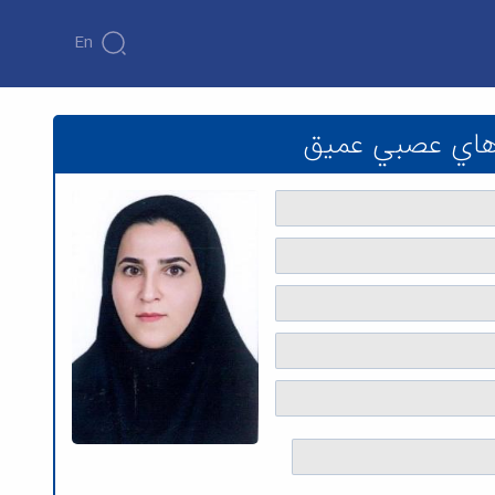
En
نشکده فنی و مهندسی
 هاي عصبي عميق