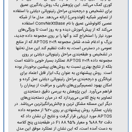
مراکز
کوری کمک می‌کند. این پژوهش یک روش یادگیری عمیق
مرتبط
برای تشخیص و درجه‌بندی مراحل رتینوپاتی دیابتی با استفاده
بنیاد
از تصاویر شبکیه (فوندوس) ارائه می‌دهد. مدل ما از شبکه
ملی
عصبی کانولوشنی عمیق با نام ConvNeXtBase استفاده
نخبگان
می‌کند که از پیش‌آموزش دیده و به روز است تا ویژگی‌های
شرکت
مورد نیاز را استخراج کند و آنها را بر روی مجموعه داده جدید،
های
بزرگ و ادغام شده، شامل مجموعه APTOS 2019 که از منابع
دانش
عمومی در دسترس است، به دقت تنظیم کند.این مدل نه‌تنها
بنیان
در تشخیص و طبقه‌بندی مراحل رتینوپاتی دیابتی بر روی
آئین
نامه ها
مجموعه داده APTOS 2019 عملکرد بسیار خوبی داشته است
و
بلکه از نتایج بهتری نسبت به روش‌های پیشین برخوردار بوده
فرآیندها
است. روش پیشنهادی به عنوان یک ابزار قابل اعتماد برای
آئین
غربالگری و درجه‌بندی مراحل رتینوپاتی دیابتی عمل کرده و
نامه
امکان بهبود تصمیم‌گیری‌های بالینی و مراقبت از بیماران را
نامه
فراهم می‌آورد. این پژوهش به بررسی دقیق دسته‌بندی
های
تصاویر به پنج کلاس می‌پردازد که در میان دسته‌بندی‌های
پژوهشی
دیگر این مسئله مشکل ترین و چالش‌برانگیزترین می‌باشد. در
فرم
پایان، عملکرد روش پیشنهادی بر روی 20% از مجموعه داده
های
APTOS مورد ارزیابی قرار گرفت و نتایج آن نشان داد که
پژوهشی
دقت 88.92% و معیار F1 88.95% در طبقه‌بندی پنج کلاسه
به دست آمده است، که این نشان از عملکرد موفق این مدل