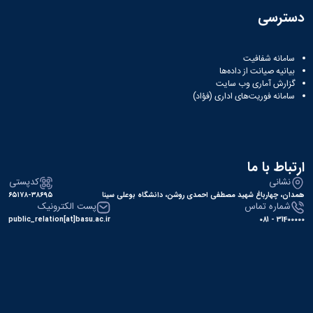
دسترسی
سامانه شفافیت
بیانیه صیانت از داده‌ها
گزارش آماری وب‌ سایت
سامانه فوریت‌های اداری (فؤاد)
ارتباط با ما
نشانی
کدپستی
همدان، چهارباغ شهید مصطفی احمدی روشن، دانشگاه بوعلی سینا
۶۵۱۷۸-۳۸۶۹۵
شماره تماس
پست الکترونیک
public_relation[at]basu.ac.ir
31400000 - 081