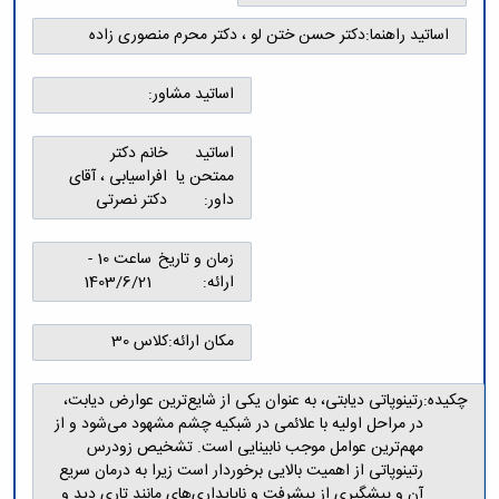
و
معاونت
مهندسی
گروه
آئین
پژوهشی
اساتید راهنما:
دکتر حسن ختن لو ، دکتر محرم منصوری زاده
مکانیک
صنایع
نامه
معاونت
مهندسی
گروه
ها
تحصیلات
کامپیوتر
کامپیوتر
اساتید مشاور:
سمینارها
تکمیلی
نشریات
و
کمیته
پژوهش
پایان
منتخب
اساتید
خانم دکتر
های
نامه
هیات
ممتحن یا
افراسیابی ، آقای
مهندسی
ها
ممیزی
داور:
دکتر نصرتی
صنایع
آیین‌نامه‌های
کمیته
در
معاونت
ترفیع
سیستم
زمان و تاریخ
ساعت 10 -
آموزشی
شورای
تولید
ارائه:
1403/6/21
فرهنگی
Journal
دانشکده
of
مکان ارائه:
کلاس 30
Stress
Analysis
دفتر
چکیده:
رتینوپاتی دیابتی، به عنوان یکی از شایع‌ترین عوارض دیابت،
ارتباط
در مراحل اولیه با علائمی در شبکیه چشم مشهود می‌شود و از
با
مهم‌ترین عوامل موجب نابینایی است. تشخیص زودرس
صنعت
رتینوپاتی از اهمیت بالایی برخوردار است زیرا به درمان سریع
کارآموزی
آن و پیشگیری از پیشرفت و ناپایداری‌های مانند تاری دید و