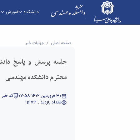
دانشکده
آموزش
پ
جلسه پرسش و پاسخ دانشجویان با هیات رئیسه مح
صفحه اصلی
جزئیات خبر
جلسه پرسش و پاسخ دانشج
محترم دانشکده مهندسی
30 فروردین 1402 07:58
کد خبر : 28073
تعداد بازدید : 11473