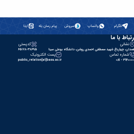
تلگرام
واتساپ
سروش
پیام رسان بله
ایتا
رتباط با ما
نشانی
کدپستی
مدان، چهارباغ شهید مصطفی احمدی روشن، دانشگاه بوعلی سینا
۶۵۱۷۸-۳۸۶۹۵
شماره تماس
پست الکترونیک
public_relation[at]basu.ac.ir
31400000 - 0