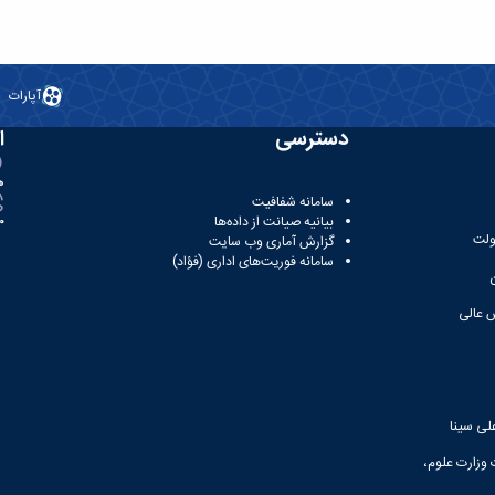
آپارات
دسترسی
ا
ه
سامانه شفافیت
بیانیه صیانت از داده‌ها
81
ولت
گزارش آماری وب‌ سایت
سامانه فوریت‌های اداری (فؤاد)
 عالی
لی سینا
 وزارت علوم،