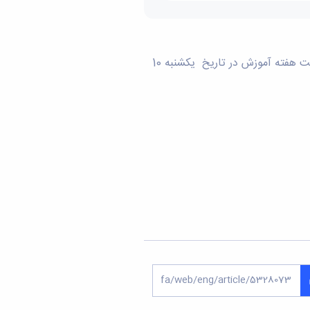
به استحضار می رساند جلسه پرسش و پاسخ دانشجویان با هیات رئیسه محترم دانشکده مهندسی به مناسبت هفته آموزش در تاریخ یکشنبه 10