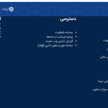
آپارات
دسترسی
ا
ه
سامانه شفافیت
بیانیه صیانت از داده‌ها
81
ولت
گزارش آماری وب‌ سایت
سامانه فوریت‌های اداری (فؤاد)
 عالی
لی سینا
 وزارت علوم،