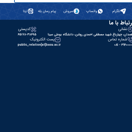
تلگرام
واتساپ
سروش
پیام رسان بله
ایتا
رتباط با ما
نشانی
کدپستی
مدان، چهارباغ شهید مصطفی احمدی روشن، دانشگاه بوعلی سینا
۶۵۱۷۸-۳۸۶۹۵
شماره تماس
پست الکترونیک
public_relation[at]basu.ac.ir
31400000 - 0