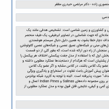
منصوری زاده - دکتر مرتضی حیدری مظفر
ندسی
نظامی و کشاورزی و زمین شناسی است. تشخیص هدفی مانند یک
هر ماده‌ای که جهت شناسایی در تصاویر ابرطیفی، یک طیف منحصر
اف دچار خطا بشود، به همین دلیل دنبال سیستم هوشمندی
دل‌های مبنی بر شبکه‌های عمیق عصبی و شبکه‌های عصبی کانولوشنی
 سنجش از راه دور ارائه شده است، که بطور کلی از دو قسمت
اول که با استفاده از مدل جفت پیکسلی اختلاف هر پیکسل را
 پشتیبان است که هرکدام از دسته‌بندها عملکرد مطلوبی داشته و
ه عضو یک کلاس باشند، در کلاس مشابه و اگر عضو یک کلاس
عنوان پیش آموزش باعث تفاوت در استخراج و یادگیری ویژگی
 صورت پذیرفته است. البته با توجه به کاربرد شبکه بولتزمن
محدود در رابطه با کاهش بعد، یک مقایسه بین عمکلرد این شبکه با روش تحلیل مولفه اساسی صورا پذیرفته است. در نهایت روش پیشنهادی بر روی مجموعه داده‌های Salinas و Indian Pines اعمال و
 کمی و کیفی، نتایجی قابل قبول بوده و مدل عملکرد مطلوبی از