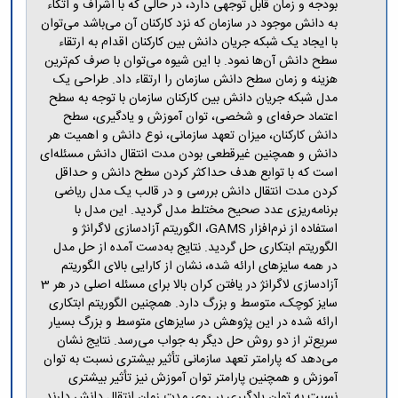
مراکز
بودجه و زمان قابل توجهی دارد، در حالی که با اشراف و اتکاء
مرتبط
به دانش موجود در سازمان که نزد کارکنان آن می‌باشد می‌توان
بنیاد
با ایجاد یک شبکه جریان دانش بین کارکنان اقدام به ارتقاء
ملی
سطح دانش آن‌ها نمود. با این شیوه می‌توان با صرف کم‌ترین
نخبگان
هزینه و زمان سطح دانش سازمان را ارتقاء داد. طراحی یک
شرکت
مدل شبکه جریان دانش بین کارکنان سازمان با توجه به سطح
های
اعتماد حرفه‌ای و شخصی، توان آموزش و یادگیری، سطح
دانش
دانش کارکنان، میزان تعهد سازمانی، نوع دانش و اهمیت هر
بنیان
دانش و همچنین غیر‌قطعی بودن مدت انتقال دانش مسئله‌ای
آئین
است که با توابع هدف حداکثر کردن سطح دانش و حداقل
نامه ها
کردن مدت انتقال دانش بررسی و در قالب یک مدل ریاضی
و
برنامه‌ریزی عدد صحیح مختلط مدل گردید. این مدل با
فرآیندها
استفاده از نرم‌افزار GAMS، الگوریتم آزاد‌سازی لاگرانژ و
آئین
الگوریتم ابتکاری حل گردید. نتایج به‌‌دست ‌آمده از حل مدل
نامه
در همه سایزهای ارائه‌ شده، نشان از کارایی بالای الگوریتم
نامه
آزاد‌سازی لاگرانژ در یافتن کران بالا برای مسئله اصلی در هر 3
های
سایز کوچک، متوسط و بزرگ دارد. همچنین الگوریتم ابتکاری
پژوهشی
ارائه شده در این پژوهش در سایز‌های متوسط و بزرگ بسیار
فرم
سریع‌تر از دو روش حل دیگر به جواب می‌رسد. نتایج نشان
های
می‌دهد که پارامتر تعهد سازمانی تأثیر بیشتری نسبت به توان
پژوهشی
آموزش و همچنین پارامتر توان آموزش نیز تأثیر بیشتری
نسبت به توان یادگیری بر روی مدت زمان انتقال دانش دارند.