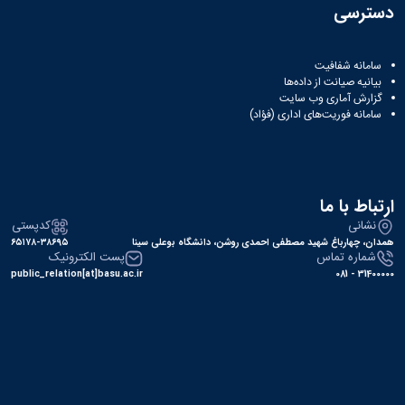
دسترسی
سامانه شفافیت
بیانیه صیانت از داده‌ها
گزارش آماری وب‌ سایت
سامانه فوریت‌های اداری (فؤاد)
ارتباط با ما
نشانی
کدپستی
همدان، چهارباغ شهید مصطفی احمدی روشن، دانشگاه بوعلی سینا
۶۵۱۷۸-۳۸۶۹۵
شماره تماس
پست الکترونیک
public_relation[at]basu.ac.ir
31400000 - 081