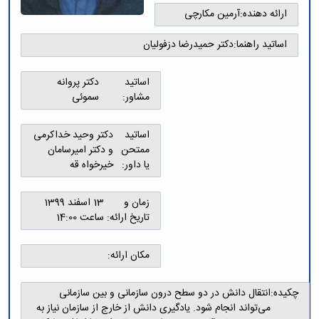
و
معاونت
مهندسی
گروه
ارائه دهنده:
آرمین مکارچی
آئین
پژوهشی
مکانیک
صنایع
نامه
معاونت
مهندسی
گروه
اساتید راهنما:
دکتر حمیدرضا دزفولیان
ها
تحصیلات
کامپیوتر
کامپیوتر
سمینارها
تکمیلی
نشریات
و
کمیته
اساتید
دکتر پروانه
پژوهش
پایان
منتخب
مشاور:
سموئی
های
نامه
هیات
مهندسی
ها
ممیزی
صنایع
اساتید
دکتر وحید خداکرمی
آیین‌نامه‌های
کمیته
در
ممتحن
و دکتر امیرسامان
معاونت
ترفیع
سیستم
یا داور:
خیرخواه قه
آموزشی
شورای
تولید
فرهنگی
Journal
دانشکده
زمان و
13 اسفند 1399
of
تاریخ ارائه:
ساعت 14:00
Stress
Analysis
دفتر
مکان ارائه:
ارتباط
با
صنعت
چکیده:
انتقال دانش در دو سطح درون سازمانی و بین سازمانی
کارآموزی
می‌تواند انجام شود. یادگیری دانش از خارج از سازمان نیاز به