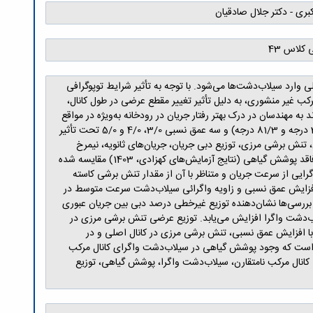
کبری - دکتر جلال صادقیان
کلاس 43
ی وارد سیلاب‌دشت‌ها می‌شود. با توجه به تأثیر شرایط توپوگرافی
ب غیر منشوری، به دلیل تأثیر تغییر مقطع عرضی در طول کانال،
ه مهندسان در درک بهتر رفتار جریان در رودخانه‌ به‌ویژه در مواقع
سیلابی کمک کند. در پژوهش حاضر رفتار جریان در کانال مرکب نامتقارن با سیلاب‌دشت مایل (شیب‌ عرضی 075/0) واگرا (زاویه واگرایی 31/11 درجه و 81/3 درجه) و سه عمق نسبی 3/0، 4/0 و 5/0 تحت تأثیر
نش برشی مرزی، توزیع دبی جریان، جریان‌های ثانویه، نیمرخ
سطح آب بررسی‌شده‌اند. در برخی مراحل نیز داده‌های آزمایشگاهی این پژوهش با نتایج تحقیق در کانال مرکب نامتقارن با هندسه مشابه ولی فاقد پوشش گیاهی (نتایج آزمایش‌های کهزادی، 1403) مقایسه شده
رایی از سرعت جریان و متناظر با آن از مقدار تنش برشی کاسته
 افزایش عمق نسبی و زاویه واگرائی سیلاب‌دشت سرعت متوسط در
ررسی‌ها نشان‌دهنده توزیع غیرخطی درصد دبی بین جریان عبوری
ب‌دشت واگرا افزایش می‌یابد. توزیع عرضی تنش برشی مرزی در
 با افزایش عمق نسبی، تنش برشی مرزی در کانال اصلی و در
ش می‌یابد. مقایسه نتایج این تحقیق با داده‌های آزمایشگاهی کهزادی (1403) نشان‌دهنده آن است که وجود پوشش گیاهی در سیلاب‌دشت واگرای کانال مرکب
انال مرکب نا‌متقارن، سیلاب‌دشت واگرا، پوشش گیاهی، توزیع