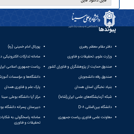
فایل:
دانلود فایل
پیوندها
دفتر مقام معظم رهبری
پورتال امام خمینی (ره)
وزارت علوم، تحقیقات و فناوری
سامانه تدارکات الکترونیکی د
صندوق حمایت از پژوهشگران و فناوران کشور
ریاست جمهوری اسلامی ایران
صندوق رفاه دانشجویان
دانشگاه‌ها و مؤسسات آموزش
بنیاد نخبگان استان همدان
پارک علم و فناوری همدان
شبکه آزمایشگاه‌های علمی ایران(شاعا)
مرکز آپا دانشگاه بوعلی سینا
دانشگاه بین‌المللی D-۸
دبیرستان پسرانه دانشگاه بوع
معاونت علمی فناوری ریاست جمهوری
سامانه پاسخگوئی به شکایات
تحقیقات و فناوری