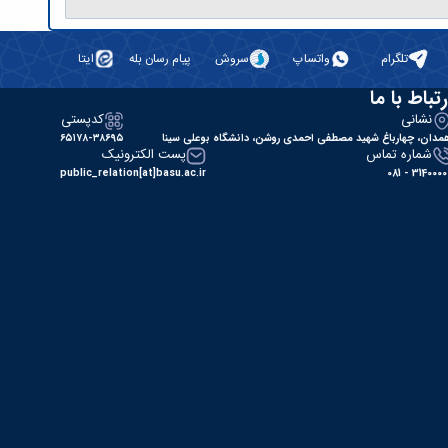
تلگرام
واتساپ
سروش
پیام رسان بله
ایتا
رتباط با ما
نشانی
کدپستی
مدان، چهارباغ شهید مصطفی احمدی روشن، دانشگاه بوعلی سینا
۶۵۱۷۸-۳۸۶۹۵
شماره تماس
پست الکترونیک
public_relation[at]basu.ac.ir
31400000 - 0