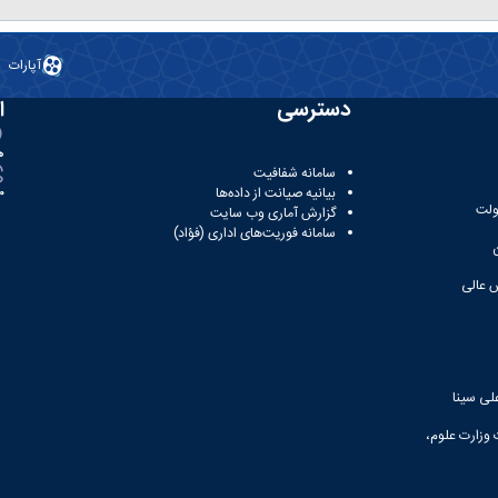
آپارات
دسترسی
ا
ه
سامانه شفافیت
بیانیه صیانت از داده‌ها
81
ولت
گزارش آماری وب‌ سایت
سامانه فوریت‌های اداری (فؤاد)
 عالی
لی سینا
 وزارت علوم،