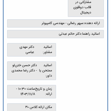
و
معاونت
مشارکتی در
مهندسی
گروه
آئین
پژوهشی
قالب دوقلوی
مکانیک
صنایع
نامه
معاونت
دیجیتال
مهندسی
گروه
ها
تحصیلات
کامپیوتر
کامپیوتر
سمینارها
تکمیلی
ارائه دهنده:
سپهر رضائی - مهندسی کامپیوتر
نشریات
و
کمیته
پژوهش
پایان
منتخب
اساتید راهنما:
دکتر حاتم عبدلی
های
نامه
هیات
مهندسی
ها
ممیزی
صنایع
اساتید
دکتر مهدی
آیین‌نامه‌های
کمیته
در
مشاور:
عباسی
معاونت
ترفیع
سیستم
آموزشی
شورای
تولید
فرهنگی
اساتید
دکتر حسن ختن‌لو
Journal
دانشکده
ممتحن یا
- دکتر رضا محمدی
of
داور:
Stress
Analysis
دفتر
زمان و تاریخ
ساعت 10:30 -
ارتباط
ارائه:
1403/11/8
با
صنعت
کارآموزی
مکان ارائه:
کلاس ۳۰