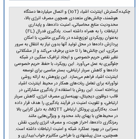
مراکز
مرتبط
چکیده:
گسترش اینترنت اشیاء (IoT) و اتصال میلیاردها دستگاه
بنیاد
هوشمند، چالش‌های متعددی همچون مصرف انرژی بالا،
ملی
محدودیت منابع محاسباتی، امنیت داده‌ها، و پایداری
نخبگان
ارتباطات را به همراه داشته است. یادگیری فدرال (FL)
شرکت
به‌عنوان رویکردی توزیع‌شده در یادگیری ماشین، با امکان
های
پردازش داده‌ها در محل تولید آنها بدون نیاز به انتقال به سرور
دانش
مرکزی، این چالش‌ها را تا حدی برطرف می‌کند و از مشکلاتی
بنیان
نظیر نقض حریم خصوصی و ایجاد ترافیک سنگین در شبکه
آئین
نامه ها
جلوگیری به عمل می‌آورد. این رویکرد، با حفظ حریم خصوصی
و
داده‌ها و کاهش سربار ارتباطی، بستر مناسبی برای توسعه
فرآیندها
اینترنت اشیاء فراهم می‌سازد. این پژوهش به ارائه روشی
آئین
نوآورانه برای تعامل ربات‌های همکار در محیط اینترنت اشیاء
نامه
پرداخته است. این روش با استفاده از یادگیری مشارکتی در
نامه
قالب دوقلوی دیجیتال، بهینه‌سازی مصرف انرژی، کاهش سربار
های
ارتباطی، و تقویت امنیت در فرآیند یادگیری را هدف قرار داده
پژوهشی
است. به‌کارگیری پروتکل ارتباطی MQTT، به دلیل کارایی بالا
فرم
در محیط‌های با پهنای باند محدود و ویژگی‌هایی مانند
های
رمزنگاری داده‌ها، احراز هویت، و مصرف انرژی پایین، نقش
پژوهشی
بسزایی در بهبود عملکرد شبکه و امنیت ارتباطات داشته است.
همچنین، مدل پیشنهادی با طراحی مکانیزم خواب/بیداری و