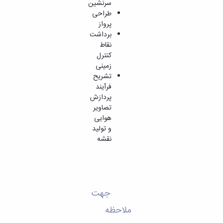
مراکز
سرنشین
مرتبط
طراحی
بنیاد
پرواز
ملی
برداشت
نخبگان
نقاط
شرکت
کنترل
های
زمینی
دانش
تشریح
بنیان
فرآیند
آئین
پردازش
نامه ها
تصاویر
و
هوایی
فرآیندها
و تولید
آئین
نقشه
نامه
نامه
های
پژوهشی
فرم
جهت
های
پژوهشی
ملاحظه