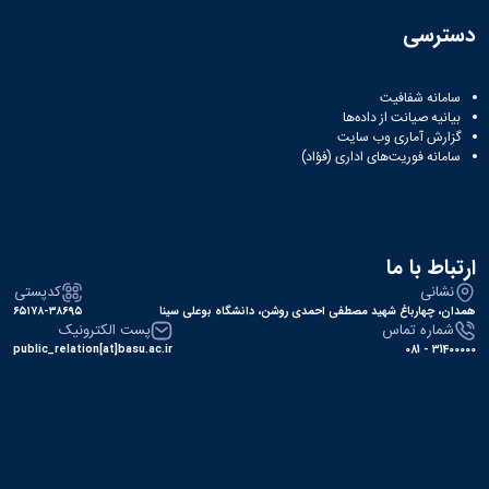
دسترسی
سامانه شفافیت
بیانیه صیانت از داده‌ها
گزارش آماری وب‌ سایت
سامانه فوریت‌های اداری (فؤاد)
ارتباط با ما
نشانی
کدپستی
همدان، چهارباغ شهید مصطفی احمدی روشن، دانشگاه بوعلی سینا
۶۵۱۷۸-۳۸۶۹۵
شماره تماس
پست الکترونیک
public_relation[at]basu.ac.ir
31400000 - 081