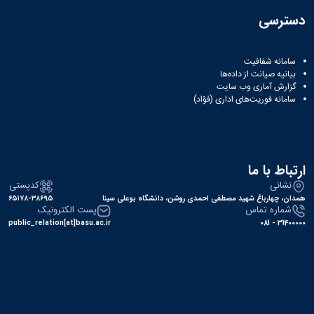
دسترسی
سامانه شفافیت
بیانیه صیانت از داده‌ها
گزارش آماری وب‌ سایت
سامانه فوریت‌های اداری (فؤاد)
ارتباط با ما
نشانی
کدپستی
همدان، چهارباغ شهید مصطفی احمدی روشن، دانشگاه بوعلی سینا
۶۵۱۷۸-۳۸۶۹۵
شماره تماس
پست الکترونیک
public_relation[at]basu.ac.ir
31400000 - 081