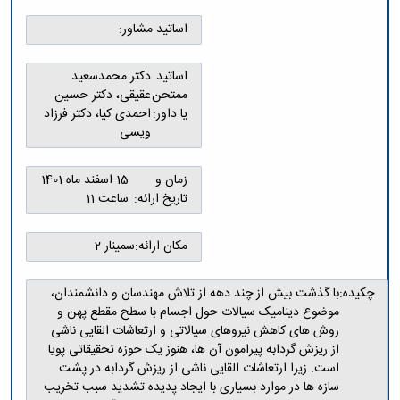
و
معاونت
مهندسی
گروه
آئین
پژوهشی
اساتید مشاور:
مکانیک
صنایع
نامه
معاونت
مهندسی
گروه
ها
تحصیلات
کامپیوتر
کامپیوتر
اساتید
دکتر محمدسعید
سمینارها
تکمیلی
نشریات
ممتحن
عقیقی، دکتر حسین
و
کمیته
پژوهش
یا داور:
احمدی کیا، دکتر فرزاد
پایان
منتخب
های
ویسی
نامه
هیات
مهندسی
ها
ممیزی
صنایع
آیین‌نامه‌های
کمیته
زمان و
15 اسفند ماه 1401
در
معاونت
ترفیع
تاریخ ارائه:
ساعت 11
سیستم
آموزشی
شورای
تولید
فرهنگی
Journal
مکان ارائه:
سمینار 2
دانشکده
of
Stress
چکیده:
با گذشت بیش از چند دهه از تلاش مهندسان و دانشمندان،
Analysis
موضوع دینامیک سیالات حول اجسام با سطح مقطع پهن و
دفتر
روش های کاهش نیروهای سیالاتی و ارتعاشات القایی ناشی
ارتباط
با
از ریزش گردابه پیرامون آن ها، هنوز یک حوزه تحقیقاتی پویا
صنعت
است. زیرا ارتعاشات القایی ناشی از ریزش گردابه در پشت
کارآموزی
سازه ها در موارد بسیاری با ایجاد پدیده تشدید سبب تخریب