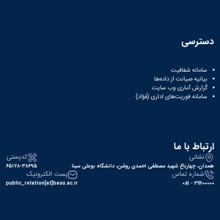
دسترسی
سامانه شفافیت
بیانیه صیانت از داده‌ها
گزارش آماری وب‌ سایت
سامانه فوریت‌های اداری (فؤاد)
ارتباط با ما
نشانی
کدپستی
همدان، چهارباغ شهید مصطفی احمدی روشن، دانشگاه بوعلی سینا
۶۵۱۷۸-۳۸۶۹۵
شماره تماس
پست الکترونیک
public_relation[at]basu.ac.ir
31400000 - 081