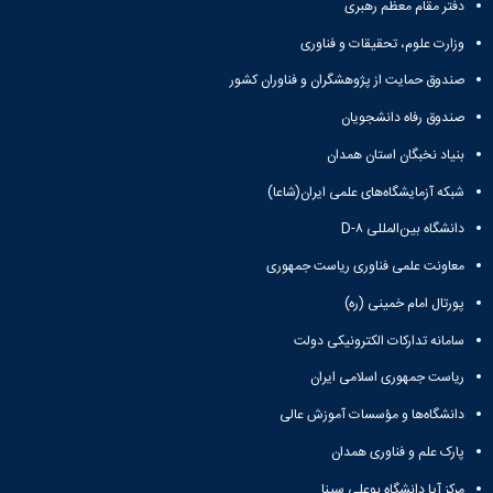
آزمایشگاه
دفتر مقام معظم رهبری
و
میکروب
پایان
وزارت علوم، تحقیقات و فناوری
شناسی
نامه
آزمایشگاه
ها
صندوق حمایت از پژوهشگران و فناوران کشور
تحقیقاتی
ترم
آزمایشگاه
صندوق رفاه دانشجویان
بندی
بهداشت
دروس
بنیاد نخبگان استان همدان
و
کنترل
شبکه آزمایشگاه‌های علمی ایران(شاعا)
کیفی
دانشگاه بین‌المللی D-۸
مواد
غذایی
معاونت علمی فناوری ریاست جمهوری
سالن
تشریح
پورتال امام خمینی (ره)
خدمات
سامانه تدارکات الکترونیکی دولت
آزمایشگاهی
و
ریاست جمهوری اسلامی ایران
تعرفه
دانشگاه‌ها و مؤسسات آموزش عالی
ها
نشریات
پارک علم و فناوری همدان
Avicenna
Veterinary
مرکز آپا دانشگاه بوعلی سینا