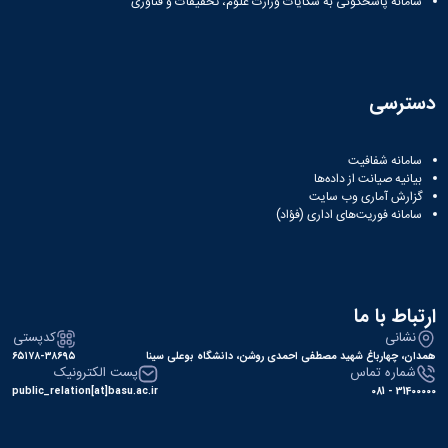
سامانه پاسخگوئی به شکایات وزارت علوم، تحقیقات و فناوری
Research
دسترسی
سامانه شفافیت
بیانیه صیانت از داده‌ها
گزارش آماری وب‌ سایت
سامانه فوریت‌های اداری (فؤاد)
ارتباط با ما
نشانی
کدپستی
همدان، چهارباغ شهید مصطفی احمدی روشن، دانشگاه بوعلی سینا
۶۵۱۷۸-۳۸۶۹۵
شماره تماس
پست الکترونیک
public_relation[at]basu.ac.ir
31400000 - 081