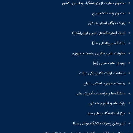
آزمایشگاه
و
صندوق حمایت از پژوهشگران و فناوران کشور
میکروب
پایان
شناسی
صندوق رفاه دانشجویان
نامه
آزمایشگاه
ها
بنیاد نخبگان استان همدان
تحقیقاتی
ترم
آزمایشگاه
شبکه آزمایشگاه‌های علمی ایران(شاعا)
بندی
بهداشت
دروس
دانشگاه بین‌المللی D-۸
و
کنترل
معاونت علمی فناوری ریاست جمهوری
کیفی
مواد
پورتال امام خمینی (ره)
غذایی
سامانه تدارکات الکترونیکی دولت
سالن
تشریح
ریاست جمهوری اسلامی ایران
خدمات
دانشگاه‌ها و مؤسسات آموزش عالی
آزمایشگاهی
و
پارک علم و فناوری همدان
تعرفه
مرکز آپا دانشگاه بوعلی سینا
ها
نشریات
دبیرستان پسرانه دانشگاه بوعلی سینا
Avicenna
Veterinary