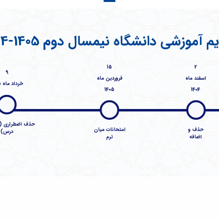
م آموزشی دانشگاه نیمسال دوم 1405-1404
15
2
9
اسفند ماه
فروردین ماه
خرداد ماه 1405
1405
1404
حذف اضطراری 
حذف و
امتحانات میان
درس)
اضافه
ترم