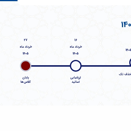
27
16
خرداد ماه
خرداد ماه
1405
1405
(حذف تک
ارزشیابی
پایان
اساتید
کلاس‌ها