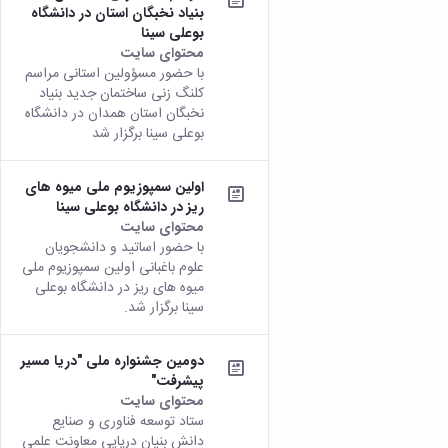
زمین
آزمایشگاه
و
دانشگاه
بنیاد نخبگان استان در دانشگاه
آموزش
معظم
چمن
باستان
حسابداری
بوعلی سینا
(محمد)
کارکنان
رهبری
شناسی
سالن‌های
رزن
محتوای سایت
سایر
تماس
ورزشی
آزمایشگاه
صنایع
با حضور مسؤولین استانی مراسم
تقویم
با
تفریحی-
هوش
کلنگ زنی ساختمان جدید بنیاد
غذایی
آموزشی
دانشگاه
سیاحتی
ربات
نخبگان استان همدان در دانشگاه
بهار
نظامنامه
روابط
باغ
و
بوعلی سینا برگزار شد
مجتمع
اخلاق
عمومی
دانشگاه
بینایی
آموزش
آموزش
آدرس
موزه
آزمایشگاه
عالی
دانش‌آموختگان
دانشکده‌ها
اولین سمپوزیوم ملی میوه های
تاریخ
ژئوماتیک
فاطمیه
شماره
ریز در دانشگاه بوعلی سینا
طبیعی
پژوهش
نهاوند
تلفن‌ها
محتوای سایت
کتابخانه
(ویژه
با حضور اساتید و دانشجویان
مرکزی
دختران)
علوم باغبانی اولین سمپوزیوم ملی
و
میوه های ریز در دانشگاه بوعلی
مرکز
سینا برگزار شد.
اسناد
پایان
نامه
دومین جشنواره ملی "دریا مسیر
پیشرفت"
و
محتوای سایت
رساله
ستاد توسعه فناوری و صنایع
علم
دانش بنیان دریایی معاونت علمی
سنجی