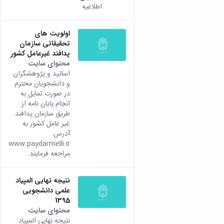
اطلاعیه
اولویت های
تحقیقاتی سازمان
پدافند غیرعامل کشور
محتوای سایت
اساتید و پژوهشگران
و دانشجویان محترم
در صورت تمایل به
انجام پایان نامه از
طریق سازمان پدافند
غیر عامل کشور به
آدرس
www.paydarmelli.ir
مراجعه فرمایند.
نتیجه نهایی المپیاد
علمی دانشجویی
1395
محتوای سایت
نتیجه نهایی المپیاد