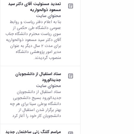
دامپزشکی
دانشجویی
توسعه
تحصیل
تمدید مسئولیت آقای دکتر سید
مشاوره
گیاهی
هویت
علوم
تشکل‌های
مدیریت
در
مسعود ذوالحواریه
و
ارتباط
پژوهشکده
پایه
اسلامی
و
دانشگاه
محتوای سایت
با ما
سبک
آب
علوم
دانشجویان
پشتیبانی
D8
بنا به اعلام دفتر ریاست و روابط
روابط
زندگی
مرکز
اقتصادی
نشریات
معاونت
رشته‌های
عمومی دانشگاه طی حکمی از
بین
مرکز
آپا
و
دانشجویی
تحصیلی
آموزشی
سوی ریاست محترم دانشگاه جناب
الملل
بهداشت
دانشگاه
اجتماعی
کانون‌های
کارشناسی
و
آقای دکتر سید مسعود ذوالحواریه
(قدم
و
بوعلی
علوم
فرهنگی
تحصیلات
الآن)
تحصیلات
برای مدت 2 سال دیگر به عنوان
درمان
سینا
ورزشی
فعالیت‌های
Apply
تکمیلی
مدیر امور پژوهشی دانشگاه
تکمیلی
خوابگاه‌های
آزمایشگاه
دانشکده
Now
داوطلبانه
آموزش‌های
منصوب گردیدند.
معاونت
های
دانشجویی
های
سمن‌های
آزاد
دانشجویی
تحقیقاتی
سلف
اقماری
مرتبط
برنامه‌های
معاونت
آزمایشگاه
ستاد استقبال از دانشجویان
فنی
سرویس
بنیاد
آموزشی
پژوهش
مرکزی
جدیدالورود
ورزش و
و
خیرین
آموزش
و
آزمایشگاه
سرگرمی
محتوای سایت
مهندسی
حامی
زبان
فناوری
اداره
تنش
ستاد استقبال از دانشجویان
کبودرآهنگ
دانشگاه
فارسی
معاونت
جدیدالورود بسیج دانشجویی
تربیت
پسماند
فنی
بوعلی
به
فرهنگی
دانشگاه بوعلی سینا برای هر چه
بدنی
آزمایشگاه
و
سینا
غیرفارسی‌زبانان
و
بهتر برگزار شدن استقبال از
و
مقاومت
منابع
مؤسسه
آموزش‌های
اجتماعی
دانشجویان کار خود را آغاز کرد
فوق
مصالح
طبیعی
حمایت
کاربردی
نهاد
برنامه
آزمایشگاه
تویسرکان
های
و
نمایندگی
مواد
استخر
مدیریت
مردمی
الکترونیکی
مراسم کلنگ زنی ساختمان جدید
مقام