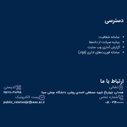
دسترسی
سامانه شفافیت
بیانیه صیانت از داده‌ها
گزارش آماری وب‌ سایت
سامانه فوریت‌های اداری (فؤاد)
ارتباط با ما
نشانی
کدپستی
همدان، چهارباغ شهید مصطفی احمدی روشن، دانشگاه بوعلی سینا
۶۵۱۷۸-۳۸۶۹۵
شماره تماس
پست الکترونیک
public_relation[at]basu.ac.ir
31400000 - 081