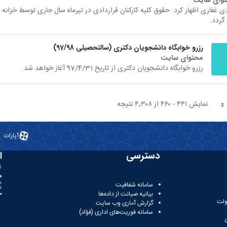
ی غفاری اظهار کرد: حقوق کلیه کارکنان قراردادی در تیرماه سال جاری توسط خزانه
گردد.
رزرو خوابگاه دانشجویان دکتری (سالتحصیلی 97/98)
محتوای سایت
رزرو خوابگاه دانشجویان دکتری از تاریخ 97/4/31 آغاز خواهد شد.
نمایش ۴۴۱ - ۴۶۰ از ۴٬۳۰۸ نتیجه
فحه
آپارات
دسترسی
ا
ه
سامانه شفافیت
بیانیه صیانت از داده‌ها
81
ولت
گزارش آماری وب‌ سایت
سامانه فوریت‌های اداری (فؤاد)