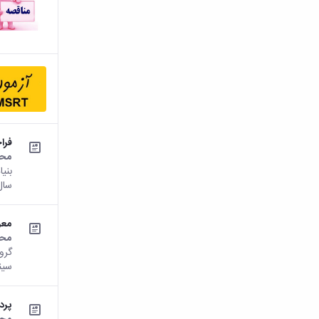
فرا
محت
بنی
سال 1397 اعلام میدارد.دانشجویان از تاریخ
معر
محت
سین
پرد
محت