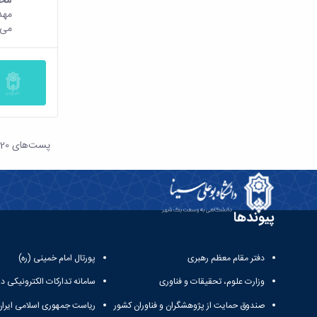
مهد
می 
پست‌‌های 20
هر ص
پیوندها
دفتر مقام معظم رهبری
پورتال امام خمینی (ره)
وزارت علوم، تحقیقات و فناوری
سامانه تدارکات الکترونیکی د
صندوق حمایت از پژوهشگران و فناوران کشور
ریاست جمهوری اسلامی ایران