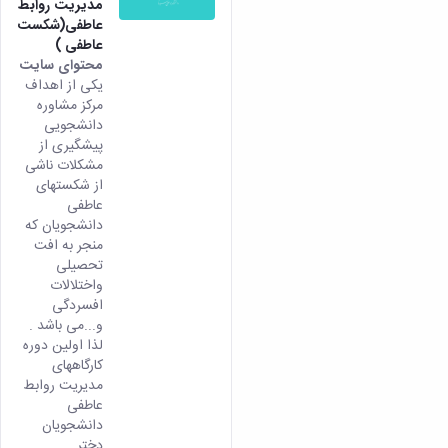
مدیریت روابط
همایش‌ها
عاطفی(شکست
انتشارات
عاطفی )
دانشگاه
محتوای سایت
نشر
یکی از اهداف
کتب
مرکز مشاوره
مجلات
دانشجویی
علمی
پیشگیری از
فصلنامه
مشکلات ناشی
معاونت
از شکستهای
پژوهش
عاطفی
و
دانشجویان که
فناوری
منجر به افت
تحصیلی
واختلالات
افسردگی
و...می باشد .
لذا اولین دوره
کارگاههای
مدیریت روابط
عاطفی
دانشجویان
دختر...