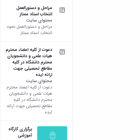
زمین
آزمایشگاه
و
دانشگاه
آموزش
معظم
مراحل و دستورالعمل
چمن
باستان
حسابداری
(محمد)
کارکنان
رهبری
انتخاب استاد ممتاز
شناسی
سالن‌های
رزن
سایر
تماس
محتوای سایت
ورزشی
آزمایشگاه
صنایع
تقویم
با
مراحل و دستورالعمل نحوه
تفریحی-
هوش
غذایی
آموزشی
دانشگاه
انتخاب استاد ممتاز
سیاحتی
ربات
بهار
نظامنامه
روابط
باغ
و
مجتمع
اخلاق
عمومی
دانشگاه
بینایی
آموزش
آموزش
دعوت از کلیه اعضاء محترم
آدرس
موزه
آزمایشگاه
عالی
هیات علمی و دانشجویان
دانش‌آموختگان
دانشکده‌ها
تاریخ
ژئوماتیک
فاطمیه
محترم دانشگاه در کلیه
شماره
طبیعی
پژوهش
مقاطع تحصیلی جهت
نهاوند
تلفن‌ها
کتابخانه
ارائه ایده
(ویژه
مرکزی
محتوای سایت
دختران)
و
دعوت از کلیه اعضاء محترم
مرکز
هیات علمی و دانشجویان
اسناد
محترم دانشگاه در کلیه
مقاطع تحصیلی جهت ارائه
پایان
ایده
نامه
و
رساله
برگزاری کارگاه
علم
آموزشی
سنجی