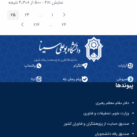
نمایش ۴۸۱ - ۵۰۰ از ۴٬۳۰۸ نتیجه
پیغام
25
24
...
1
صفحه
صفحه
صفحه
Intermediate Pages
قبلی
صفحه
216
...
26
صفحه
صفحه
Intermediate Pages
بعد
آپارات
تلگرام
واتساپ
سروش
پیام رسان بله
ایتا
پیوندها
دفتر مقام معظم رهبری
وزارت علوم، تحقیقات و فناوری
صندوق حمایت از پژوهشگران و فناوران کشور
صندوق رفاه دانشجویان