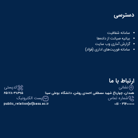
دسترسی
سامانه شفافیت
بیانیه صیانت از داده‌ها
گزارش آماری وب‌ سایت
سامانه فوریت‌های اداری (فؤاد)
ارتباط با ما
نشانی
کدپستی
همدان، چهارباغ شهید مصطفی احمدی روشن، دانشگاه بوعلی سینا
۶۵۱۷۸-۳۸۶۹۵
شماره تماس
پست الکترونیک
public_relation[at]basu.ac.ir
31400000 - 081