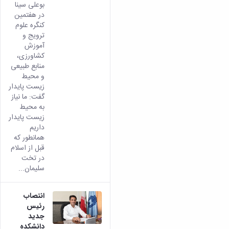
بوعلی سینا
در هفتمین
کنگره علوم
ترویج و
آموزش
کشاورزی،
منابع طبیعی
و محیط
زیست پایدار
گفت: ما نیاز
به محیط
زیست پایدار
داریم
همانطور که
قبل از اسلام
در تخت
سلیمان...
انتصاب
رئیس
جدید
دانشکده