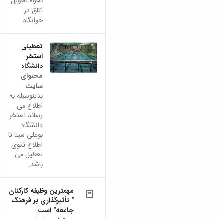
نحوه تحویل
اتاق در
خوابگاه
تعطیلی
استخر
دانشگاه
محتوای
سایت
بدینوسیله به
اطلاع می
رساند استخر
دانشگاه
بوعلی سینا تا
اطلاع ثانوی
تعطیل می
باشد.
مهمترین وظیفه کارکنان
" تأثیرگذاری بر فرهنگ
جامعه" است