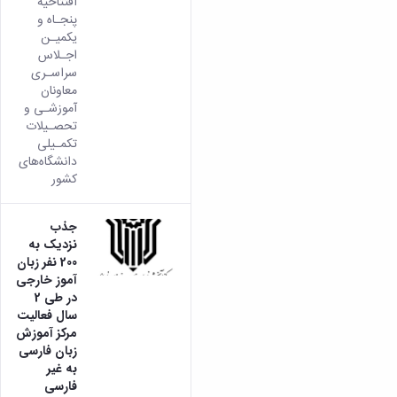
افتتاحیه
پنجـاه و
یکمیـن
اجـلاس
سراسـری
معاونان
آموزشـی و
تحصـیلات
تکمـیلی
دانشگاه‌های
کشور
جذب
نزدیک به
200 نفر زبان
آموز خارجی
در طی 2
سال فعالیت
مرکز آموزش
زبان فارسی
به غیر
فارسی