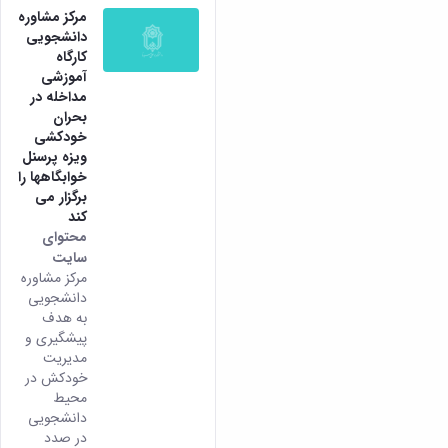
مرکز مشاوره
دانشجویی
کارگاه
آموزشی
مداخله در
بحران
خودکشی
ویزه پرسنل
خوابگاهها را
برگزار می
کند
محتوای
سایت
مرکز مشاوره
دانشجویی
به هدف
پیشگیری و
مدیریت
خودکش در
محیط
دانشجویی
در صدد