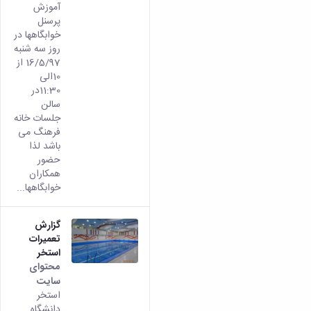
آموزش
پرسنل
خوابگاهها در
روز سه شنبه
16/5/97 از
10الی
11:30در
سالن
جلسات خانه
فرهنگ می
باشد لذا
حضور
همکاران
خوابگاهها...
گزارش
تعمیرات
استخر
محتوای
سایت
استخر
دانشگاه