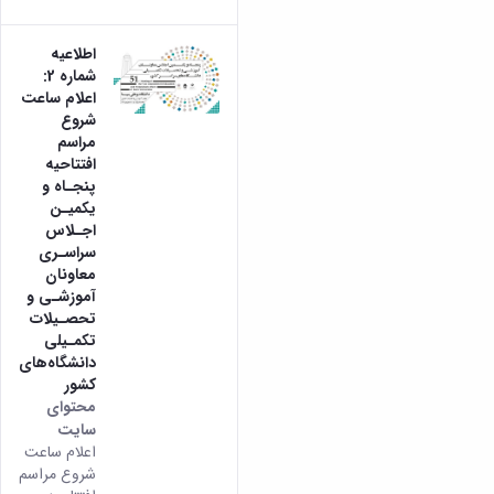
اطلاعیه
شماره 2:
اعلام ساعت
شروع
مراسم
افتتاحیه
پنجـاه و
یکمیـن
اجـلاس
سراسـری
معاونان
آموزشـی و
تحصـیلات
تکمـیلی
دانشگاه‌های
کشور
محتوای
سایت
اعلام ساعت
شروع مراسم