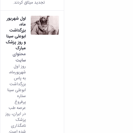
تجدید میثاق کردند.
اول شهریور
ماه،
بزرگداشت
ابوعلی سینا
و روز پزشک
مبارک
محتوای
سایت
روز اول
شهریورماه،
به پاس
بزرگداشت
ابوعلی سینا
ستاره
پرفروغ
عرصه طب
در ایران، روز
پزشک
نامگذاری
شده است.