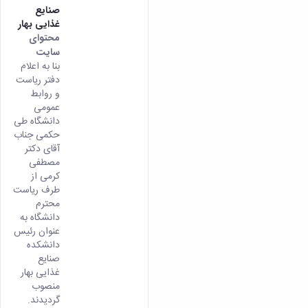
صنایع
غذایی بهار
محتوای
سایت
بنا به اعلام
دفتر ریاست
و روابط
عمومی
دانشگاه طی
حکمی جناب
آقای دکتر
مصطفی
کرمی از
طرف ریاست
محترم
دانشگاه به
عنوان رئیس
دانشکده
صنایع
غذایی بهار
منصوب
گردیدند.