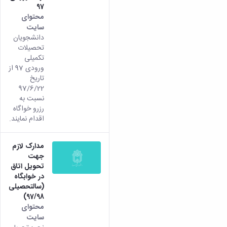
97
همایش‌ها
محتوای
انتشارات
سایت
دانشگاه
دانشجویان
نشر
تحصیلات
کتب
تکمیلی
مجلات
ورودی 97 از
علمی
تاریخ
فصلنامه
97/6/22
معاونت
نسبت به
پژوهش
رزرو خواگاه
و
اقدام نمایند.
فناوری
مدارک لازم
جهت
تحویل اتاق
در خوابگاه
(سالتحصیلی
97/98)
محتوای
سایت