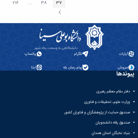
216
...
38
37
صفحه
صفحه
صفحه
rmediate Pages
صفحه
بعد
آپارات
تلگرام
واتساپ
سروش
پیام رسان بله
ایتا
پیوندها
دفتر مقام معظم رهبری
وزارت علوم، تحقیقات و فناوری
صندوق حمایت از پژوهشگران و فناوران کشور
صندوق رفاه دانشجویان
بنیاد نخبگان استان همدان