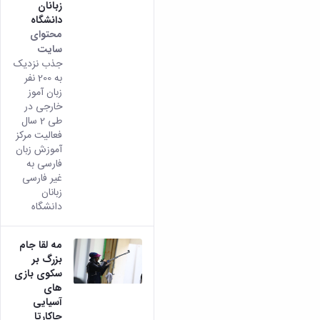
زبانان
دانشگاه
محتوای
سایت
جذب نزدیک
به 200 نفر
زبان آموز
خارجی در
طی 2 سال
فعالیت مرکز
آموزش زبان
فارسی به
غیر فارسی
زبانان
دانشگاه
مه لقا جام
بزرگ بر
سکوی بازی
های
آسیایی
جاکارتا