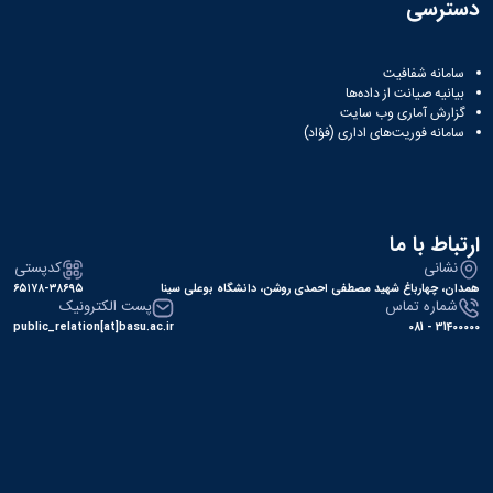
دسترسی
سامانه شفافیت
بیانیه صیانت از داده‌ها
گزارش آماری وب‌ سایت
سامانه فوریت‌های اداری (فؤاد)
ارتباط با ما
نشانی
کدپستی
همدان، چهارباغ شهید مصطفی احمدی روشن، دانشگاه بوعلی سینا
۶۵۱۷۸-۳۸۶۹۵
شماره تماس
پست الکترونیک
public_relation[at]basu.ac.ir
31400000 - 081