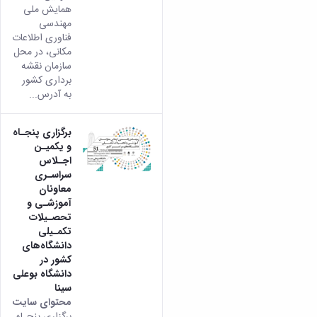
همایش ملی
مهندسی
فناوری اطلاعات
مکانی، در محل
سازمان نقشه
برداری کشور
به آدرس...
برگزاری پنجـاه
و یکمیـن
اجـلاس
سراسـری
معاونان
آموزشـی و
تحصـیلات
تکمـیلی
دانشگاه‌های
کشور در
دانشگاه بوعلی
سینا
محتوای سایت
برگزاری پنجـاه