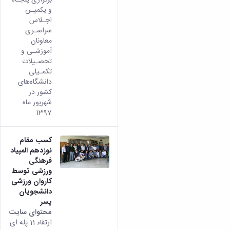
و یکمیـن
اجـلاس
سراسـری
معاونان
آموزشـی و
تحصـیلات
تکمـیلی
دانشگاه‌های
کشور در
شهریور ماه
1397
کسب مقام
نوزدهم المپیاد
فرهنگی
ورزشی توسط
کاروان ورزشی
دانشجویان
پسر
محتوای سایت
ارتقاء 11 پله ای