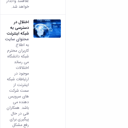
علاقمند واگذار
خواهد شد.
اختلال در
دسترسی به
شبکه اینترنت
محتوای سایت
به اطلاع
کاربران محترم
شبکه دانشگاه
می رساند
اختلالات
موجود در
ارتباطات شبکه
اینترنت از
سمت شرکت
های سرویس
دهنده می
باشد. همکاران
فنی در حال
پیگیری برای
رفع مشکل