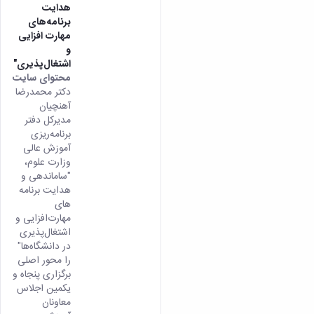
هدایت
همایش‌ها
برنامه‌های
انتشارات
مهارت افزایی
دانشگاه
و
نشر
اشتغال‌پذیری"
کتب
محتوای سایت
مجلات
دکتر محمدرضا
علمی
آهنچیان
فصلنامه
مدیرکل دفتر
معاونت
برنامه‌ریزی
پژوهش
آموزش عالی
و
وزارت علوم،
فناوری
"ساماندهی و
هدایت برنامه
های
مهارت‌افزایی و
اشتغال‌پذیری
در دانشگاه‌ها"
را محور اصلی
برگزاری پنجاه و
یکمین اجلاس
معاونان