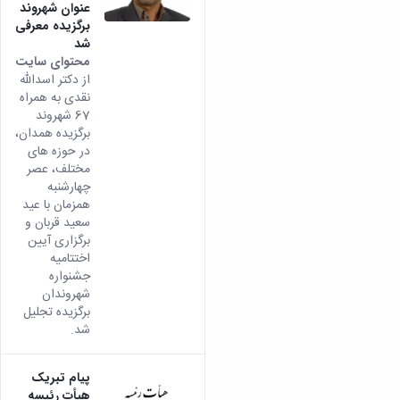
عنوان شهروند
برگزیده معرفی
شد
محتوای سایت
از دکتر اسدالله
نقدی به همراه
67 شهروند
برگزیده همدان،
در حوزه های
مختلف، عصر
چهارشنبه
همزمان با عید
سعید قربان و
برگزاری آیین
اختتامیه
جشنواره
شهروندان
برگزیده تجلیل
شد.
پیام تبریک
هیأت رئیسه