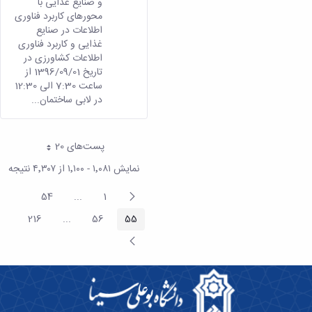
و صنایع غذایی با
محورهای کاربرد فناوری
اطلاعات در صنایع
غذایی و کاربرد فناوری
اطلاعات کشاورزی در
تاریخ 1396/09/01 از
ساعت 7:30 الی 12:30
در لابی ساختمان...
پست‌‌های 20
هر صفحه
نمایش ۱٬۰۸۱ - ۱٬۱۰۰ از ۴٬۳۰۷ نتیجه
پیغام
54
...
1
صفحه
صفحه
termediate Pages
قبلی
216
...
56
55
صفحه
صفحه
صفحه
rmediate Pages
صفحه
بعد