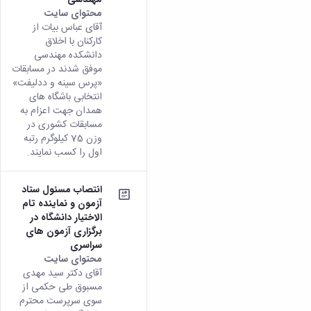
همایش‌ها
محتوای سایت
انتشارات
آقای عباس بیات از
دانشگاه
کارکنان با اخلاق
نشر
دانشکده مهندسی
کتب
موفق شدند در مسابقات
مجلات
«پرس سینه و ددلیفت»
انتخابی باشگاه های
علمی
همدان جهت اعزام به
فصلنامه
مسابقات کشوری در
معاونت
وزن 75 کیلوگرم رتبه
پژوهش
اول را کسب نمایند.
و
فناوری
انتصاب مسئول ستاد
آزمون و نماینده تام
الاختیار دانشگاه در
برگزاری آزمون های
سراسری
محتوای سایت
آقای دکتر سید مهدی
مسبوق طی حکمی از
سوی سرپرست محترم