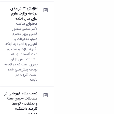
زمین
آزمایشگاه
و
دانشگاه
آموزش
معظم
چمن
باستان
حسابداری
افزایش ۱۳ درصدی
(محمد)
کارکنان
رهبری
شناسی
سالن‌های
رزن
بودجه وزارت علوم
سایر
تماس
ورزشی
آزمایشگاه
صنایع
برای سال آینده
تقویم
با
تفریحی-
هوش
محتوای سایت
غذایی
آموزشی
دانشگاه
سیاحتی
ربات
دکتر منصور منصور
بهار
نظامنامه
روابط
باغ
و
غلامی وزیر محترم
مجتمع
اخلاق
عمومی
دانشگاه
بینایی
علوم، تحقیقات و
آموزش
آموزش
آدرس
موزه
فناوری با اشاره به اینکه
آزمایشگاه
عالی
دانش‌آموختگان
دانشکده‌ها
تاریخ
اگرچه نیازها و تقاضای
ژئوماتیک
فاطمیه
شماره
طبیعی
دانشگاه‌ها در زمینه
پژوهش
نهاوند
تلفن‌ها
اعتبارات بیش از آن
کتابخانه
(ویژه
چیزی است که در لایحه
مرکزی
دختران)
بودجه پیش‌بینی شده
و
است، افزود: در
مرکز
لایحه...
اسناد
پایان
نامه
کسب مقام قهرمانی در
و
مسابقات «پرس سینه
رساله
و ددلیفت» توسط
علم
کارمند دانشکده
سنجی
مهندسی