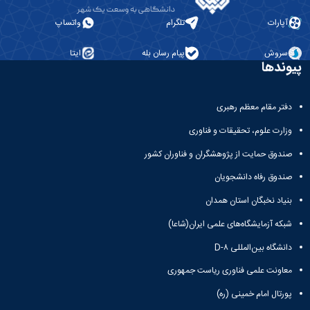
آپارات
تلگرام
واتساپ
سروش
پیام رسان بله
ایتا
پیوندها
دفتر مقام معظم رهبری
وزارت علوم، تحقیقات و فناوری
صندوق حمایت از پژوهشگران و فناوران کشور
صندوق رفاه دانشجویان
بنیاد نخبگان استان همدان
شبکه آزمایشگاه‌های علمی ایران(شاعا)
دانشگاه بین‌المللی D-۸
معاونت علمی فناوری ریاست جمهوری
پورتال امام خمینی (ره)