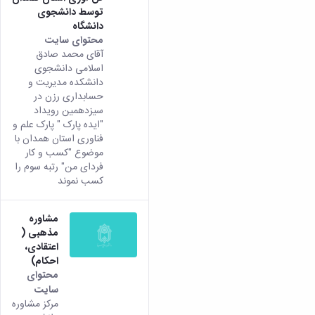
توسط دانشجوی
دانشگاه
محتوای سایت
آقای محمد صادق
اسلامی دانشجوی
دانشکده مدیریت و
حسابداری رزن در
سیزدهمین رویداد
"ایده پارک " پارک علم و
فناوری استان همدان با
موضوع "کسب و کار
فردای من" رتبه سوم را
کسب نموند
مشاوره
مذهبی (
اعتقادی،
احکام)
محتوای
سایت
مرکز مشاوره