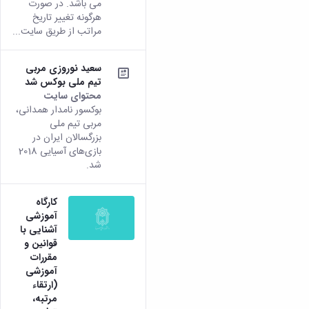
می باشد. در صورت
زمین
آزمایشگاه
و
دانشگاه
آموزش
معظم
هرگونه تغییر تاریخ
چمن
باستان
حسابداری
(محمد)
کارکنان
رهبری
مراتب از طریق سایت...
شناسی
سالن‌های
رزن
سایر
تماس
ورزشی
آزمایشگاه
صنایع
تقویم
با
تفریحی-
هوش
غذایی
آموزشی
دانشگاه
سعید نوروزی مربی
سیاحتی
ربات
بهار
نظامنامه
روابط
تیم ملی بوکس شد
باغ
و
مجتمع
اخلاق
محتوای سایت
عمومی
دانشگاه
بینایی
آموزش
آموزش
بوکسور نامدار همدانی،
آدرس
موزه
آزمایشگاه
عالی
مربی تیم ملی
دانش‌آموختگان
دانشکده‌ها
تاریخ
ژئوماتیک
فاطمیه
بزرگسالان ایران در
شماره
طبیعی
پژوهش
بازی‌های آسیایی 2018
نهاوند
تلفن‌ها
کتابخانه
شد.
(ویژه
مرکزی
دختران)
و
کارگاه
مرکز
آموزشی
اسناد
آشنایی با
پایان
قوانین و
نامه
مقررات
و
آموزشی
رساله
(ارتقاء
علم
مرتبه،
سنجی