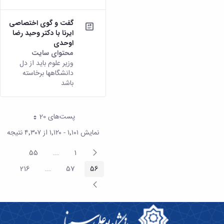
گفت و گوی اختصاصی
ایرنا با دکتر وحید رضا
اوحدی
محتوای سایت
وزیر علوم باید از دل
دانشگاهها برخاسته
باشد
پست‌‌های 20
هر صفحه
نمایش ۱٬۱۰۱ - ۱٬۱۲۰ از ۴٬۳۰۷ نتیجه
پیغام
55
...
1
صفحه
صفحه
termediate Pages
قبلی
216
...
57
56
صفحه
صفحه
صفحه
rmediate Pages
صفحه
بعد