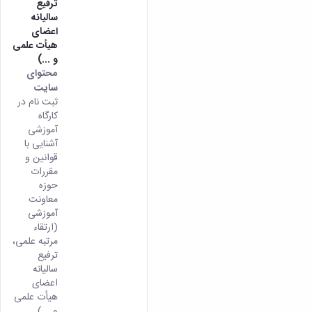
ترفیع
همایش‌ها
سالیانه
انتشارات
اعضای
دانشگاه
هیأت علمی
نشر
و ...)
کتب
محتوای
مجلات
سایت
علمی
ثبت نام در
فصلنامه
کارگاه
معاونت
آموزشی
پژوهش
آشنایی با
و
قوانین و
فناوری
مقررات
حوزه
معاونت
آموزشی
(ارتقاء
مرتبه علمی،
ترفیع
سالیانه
اعضای
هیأت علمی
و ...)