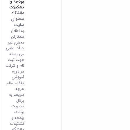
بودجه و
تشکیلات
دانشگاه
محتوای
سایت
به اطلاع
همکاران
محترم غیر
هیأت علمی
می رساند
جهت ثبت
نام و شرکت
در دوره
آموزشی
تغذیه سالم
هرچه
سریعتر به
پرتال
مدیریت
برنامه،
بودجه و
تشکیلات
دانشگاه