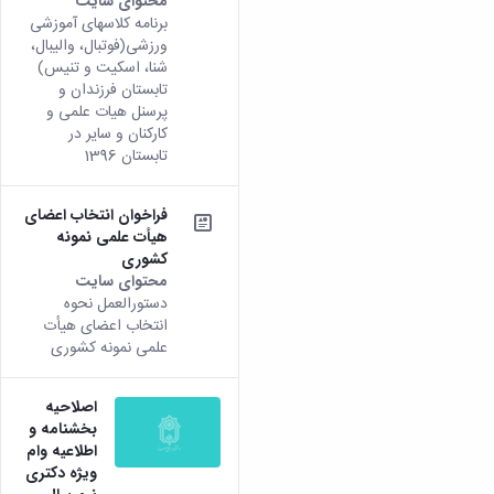
محتوای سایت
همایش‌ها
برنامه کلاسهای آموزشی
انتشارات
ورزشی(فوتبال، والیبال،
دانشگاه
شنا، اسکیت و تنیس)
نشر
تابستان فرزندان و
کتب
پرسنل هیات علمی و
مجلات
کارکنان و سایر در
علمی
تابستان 1396
فصلنامه
معاونت
فراخوان انتخاب اعضای
پژوهش
هیأت علمی نمونه
و
کشوری
فناوری
محتوای سایت
دستورالعمل نحوه
انتخاب اعضای هیأت
علمی نمونه کشوری
اصلاحیه
بخشنامه و
اطلاعیه وام
ویژه دکتری