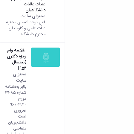
عتبات عالیات
دانشگاهیان
محتوای سایت
قابل توجه اعضای محترم
عیأت علمی و کارمندان
محترم دانشگاه
اطلاعیه وام
ویژه دکتری
(نیمسال
952)
محتوای
سایت
بنابر بخشنامه
شماره 3485
مورخ
96/03/10
ضروری
است
دانشجویان
متقاضی