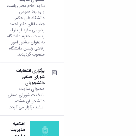
زمین
آزمایشگاه
و
دانشگاه
آموزش
بنا به اعلام دفتر ریاست
معظم
چمن
باستان
حسابداری
(محمد)
کارکنان
و روابط عمومی
رهبری
شناسی
سالن‌های
رزن
سایر
دانشگاه طی حکمی
تماس
ورزشی
آزمایشگاه
صنایع
تقویم
جناب آقای دکتر احمد
با
تفریحی-
هوش
غذایی
آموزشی
دانشگاه
رضوانی مفرد از طرف
سیاحتی
ربات
بهار
نظامنامه
روابط
ریاست محترم دانشگاه
باغ
و
مجتمع
اخلاق
به عنوان مشاور امور
عمومی
دانشگاه
بینایی
آموزش
آموزش
رفاهی رئیس دانشگاه
آدرس
موزه
آزمایشگاه
عالی
منصوب گردیدند.
دانش‌آموختگان
دانشکده‌ها
تاریخ
ژئوماتیک
فاطمیه
شماره
طبیعی
پژوهش
نهاوند
تلفن‌ها
برگزاری انتخابات
کتابخانه
(ویژه
شورای صنفی
مرکزی
دختران)
دانشجویان
و
محتوای سایت
مرکز
انتخابات شورای صنفی
اسناد
دانشجویان هشتم
پایان
اسفند برگزار می گردد.
نامه
و
رساله
اطلاعیه
علم
مدیریت
سنجی
برنامه،