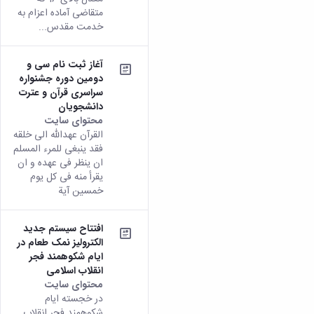
متقاضی آماده اعزام به
خدمت مقدس...
آغاز ثبت نام سی و
دومین دوره جشنواره
سراسری قرآن و عترت
دانشجویان
محتوای سایت
القرآن عهدالله الی خلقه
فقد ینبغی للمرء المسلم
ان ینظر فی عهده و ان
یقرأ منه فی کل یوم
خمسین آیة
افتتاح سیستم جدید
الکترولیز نمک طعام در
ایام شکوهمند فجر
انقلاب اسلامی
محتوای سایت
در خجسته ایام
شکوهمند فجر انقلاب