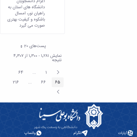
اعزام دانشجویان
دانشگاه ­های استان به
راهیان نور، امسال
باشکوه و کیفیت بهتری
صورت می­ گیرد
پست‌‌های 20
هر صفحه
نمایش ۱٬۲۸۱ - ۱٬۳۰۰ از ۴٬۳۰۷
نتیجه
پیغام
64
...
1
صفحه
صفحه
termediate Pages
قبلی
216
...
66
65
صفحه
صفحه
صفحه
rmediate Pages
صفحه
بعد
آپارات
تلگرام
واتساپ