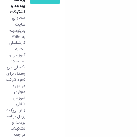
همایش‌ها
بودجه و
انتشارات
تشکیلات
دانشگاه
محتوای
نشر
سایت
کتب
بدینوسیله
مجلات
به اطلاع
علمی
کارشناسان
محترم
فصلنامه
آموزشی و
معاونت
تحصیلات
پژوهش
تکمیلی می
و
رساند، برای
فناوری
نحوه شرکت
در دوره
مجازی
آموزش
شغلی
(الزامی) به
پرتال برنامه،
بودجه و
تشکیلات
مراجعه