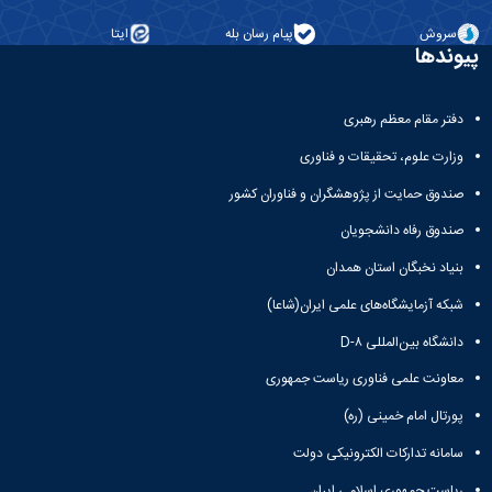
سروش
پیام رسان بله
ایتا
پیوندها
دفتر مقام معظم رهبری
وزارت علوم، تحقیقات و فناوری
صندوق حمایت از پژوهشگران و فناوران کشور
صندوق رفاه دانشجویان
بنیاد نخبگان استان همدان
شبکه آزمایشگاه‌های علمی ایران(شاعا)
دانشگاه بین‌المللی D-۸
معاونت علمی فناوری ریاست جمهوری
پورتال امام خمینی (ره)
سامانه تدارکات الکترونیکی دولت
ریاست جمهوری اسلامی ایران