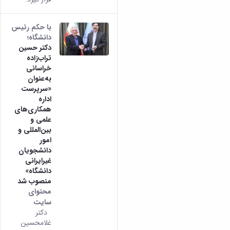
همایش‌ها
انتشارات
با حکم رئیس
دانشگاه
دانشگاه؛
نشر
دکتر حسین
کتب
تراب‌زاده
مجلات
خراسانی
علمی
به‌عنوان
فصلنامه
«سرپرست
معاونت
اداره
پژوهش
همکاری‌های
و
علمی و
فناوری
بین‌المللی و
امور
دانشجویان
غیرایرانی
دانشگاه»
منصوب شد
محتوای
سایت
دکتر
غلامحسین