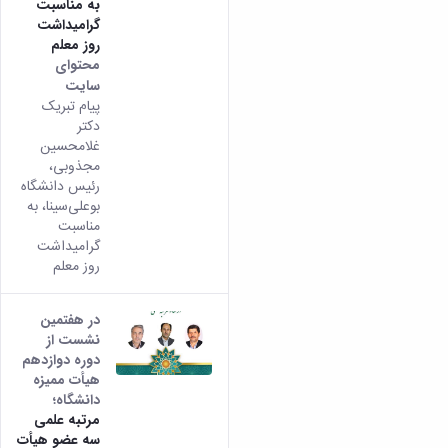
به مناسبت
گرامیداشت
روز معلم
محتوای
سایت
پیام تبریک
دکتر
غلامحسین
مجذوبی،
رئیس دانشگاه
بوعلی‌سینا، به
مناسبت
گرامیداشت
روز معلم
در هفتمین
نشست از
دوره دوازدهم
هیأت ممیزه
دانشگاه؛
مرتبه علمی
سه عضو هیأت