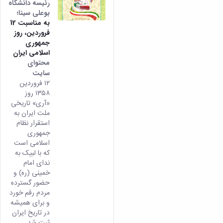
رئیسه دانشگاه
بوعلی سینا؛
به مناسبت 12
فروردین، روز
جمهوری
اسلامی ایران
محتوای
سایت
۱۲ فروردین
۱۳۵۸ روز
«آری» تاریخی
ملت ایران به
استقرار نظام
جمهوری
اسلامی است
که با لبیک به
ندای امام
خمینی (ره) و
حضور گسترده
مردم رقم خورد
و برای همیشه
در تاریخ ایران
ثبت شد.