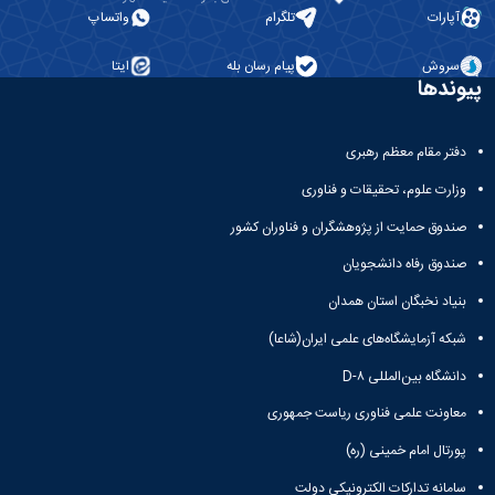
آپارات
تلگرام
واتساپ
سروش
پیام رسان بله
ایتا
پیوندها
دفتر مقام معظم رهبری
وزارت علوم، تحقیقات و فناوری
صندوق حمایت از پژوهشگران و فناوران کشور
صندوق رفاه دانشجویان
بنیاد نخبگان استان همدان
شبکه آزمایشگاه‌های علمی ایران(شاعا)
دانشگاه بین‌المللی D-۸
معاونت علمی فناوری ریاست جمهوری
پورتال امام خمینی (ره)
سامانه تدارکات الکترونیکی دولت