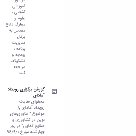
در دوره
زمین
آزمایشگاه
و
دانشگاه
آموزش
معظم
آموزشی
چمن
باستان
حسابداری
(محمد)
کارکنان
آشنایی با
رهبری
شناسی
سالن‌های
رزن
سایر
علوم و
تماس
ورزشی
آزمایشگاه
صنایع
تقویم
با
معارف دفاع
تفریحی-
هوش
غذایی
آموزشی
دانشگاه
مقدس به
سیاحتی
ربات
بهار
نظامنامه
روابط
پرتال
باغ
و
مجتمع
اخلاق
عمومی
مدیریت
دانشگاه
بینایی
آموزش
آموزش
برنامه ،
آدرس
موزه
آزمایشگاه
عالی
دانش‌آموختگان
بودجه و
دانشکده‌ها
تاریخ
ژئوماتیک
فاطمیه
تشکیلات
شماره
طبیعی
پژوهش
نهاوند
مراجعه
تلفن‌ها
کتابخانه
کنند.
(ویژه
مرکزی
دختران)
و
گزارش برگزاری رویداد
مرکز
آمادای
اسناد
محتوای سایت
پایان
رویداد آمادای با
نامه
موضوع " فناوری‌های
و
نوین در کشاورزی و
رساله
صنایع غذایی" در روز
علم
چهارشنبه مورخ 96/9/1
سنجی