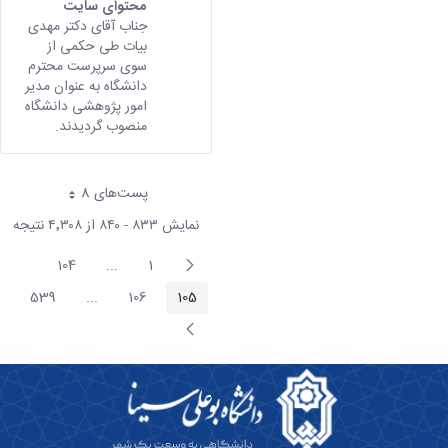
محتوای سایت
جناب آقای دکتر مهدی
بیات طی حکمی از
سوی سرپرست محترم
دانشگاه به عنوان مدیر
امور پژوهشی دانشگاه
منصوب گردیدند.
پست‌‌های 8
هر صفحه
نمایش ۸۳۳ - ۸۴۰ از ۴٬۳۰۸ نتیجه
پیغام
104
...
1
صفحه
صفحه
termediate Pages
قبلی
539
...
106
105
صفحه
صفحه
صفحه
rmediate Pages
صفحه
بعد