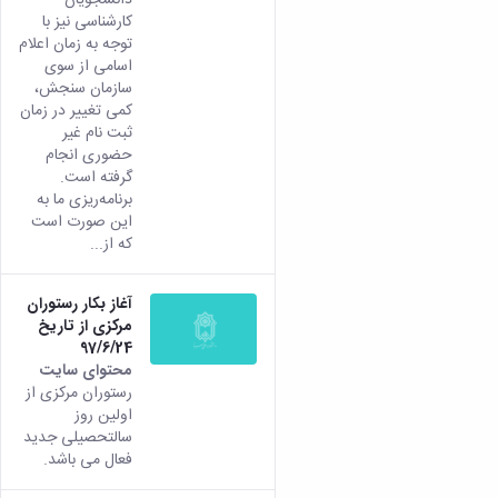
زمین
آزمایشگاه
و
دانشگاه
آموزش
کارشناسی نیز با
معظم
چمن
باستان
حسابداری
(محمد)
کارکنان
توجه به زمان اعلام
رهبری
شناسی
سالن‌های
رزن
سایر
اسامی از سوی
تماس
ورزشی
آزمایشگاه
صنایع
تقویم
سازمان سنجش،
با
تفریحی-
هوش
غذایی
آموزشی
دانشگاه
کمی تغییر در زمان
سیاحتی
ربات
بهار
نظامنامه
روابط
ثبت نام غیر
باغ
و
مجتمع
اخلاق
حضوری انجام
عمومی
دانشگاه
بینایی
آموزش
آموزش
گرفته است.
آدرس
موزه
آزمایشگاه
عالی
برنامه‌ریزی ما به
دانش‌آموختگان
دانشکده‌ها
تاریخ
ژئوماتیک
فاطمیه
این صورت است
شماره
طبیعی
پژوهش
که از...
نهاوند
تلفن‌ها
کتابخانه
(ویژه
مرکزی
دختران)
آغاز بکار رستوران
و
مرکزی از تاریخ
مرکز
97/6/24
اسناد
محتوای سایت
پایان
رستوران مرکزی از
نامه
اولین روز
و
سالتحصیلی جدید
رساله
فعال می باشد.
علم
سنجی