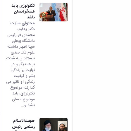
همایش‌ها
تکنولوژی باید
انتشارات
مُسخّر انسان
دانشگاه
باشد
نشر
محتوای سایت
کتب
دکتر یعقوب
مجلات
محمدی فر رئیس
دانشگاه بوعلی
علمی
سینا اظهار داشت:
فصلنامه
علوم تک بعدی
معاونت
نیستند و به شدت
پژوهش
بر همدیگر و در
و
نهایت بر زندگی
فناوری
بشر و کیفیت
زندگی او تاثیر می
گذارند؛ موضوع
تکنولوژی، باید
موضوع انسان
باشد و...
حجت‌الاسلام
رستمی رئیس