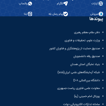
آپارات
تلگرام
واتساپ
سروش
پیام رسان بله
ایتا
پیوندها
دفتر مقام معظم رهبری
وزارت علوم، تحقیقات و فناوری
صندوق حمایت از پژوهشگران و فناوران کشور
صندوق رفاه دانشجویان
بنیاد نخبگان استان همدان
شبکه آزمایشگاه‌های علمی ایران(شاعا)
دانشگاه بین‌المللی D-۸
معاونت علمی فناوری ریاست جمهوری
پورتال امام خمینی (ره)
سامانه تدارکات الکترونیکی دولت