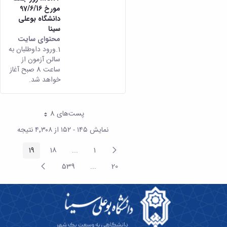
مورخ 97/6/16
دانشگاه بوعلی
سینا
محتوای سایت
1.ورود داوطلبان به
سالن آزمون از
ساعت 8 صبح آغاز
خواهد شد.
پست‌‌های 8
هر صفحه
نمایش ۱۴۵ - ۱۵۲ از ۴٬۳۰۸ نتیجه
پیغام
19
18
...
1
صفحه
صفحه
صفحه
Intermediate Pages
قبلی
صفحه
539
...
20
صفحه
صفحه
Intermediate Pages
بعد