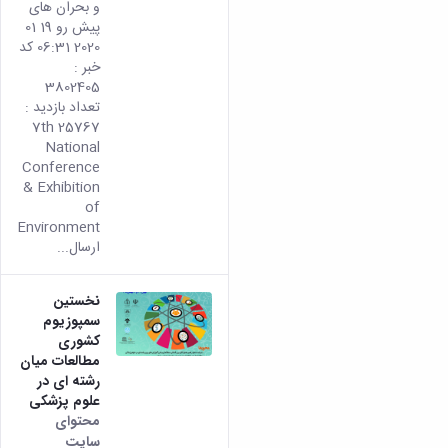
و بحران های
پیش رو 19 01
2020 06:31 کد
خبر :
3802405
تعداد بازدید :
25767 7th
National
Conference
& Exhibition
of
Environment
ارسال...
نخستین
سمپوزیوم
کشوری
مطالعات میان
رشته ای در
علوم پزشکی
محتوای
سایت