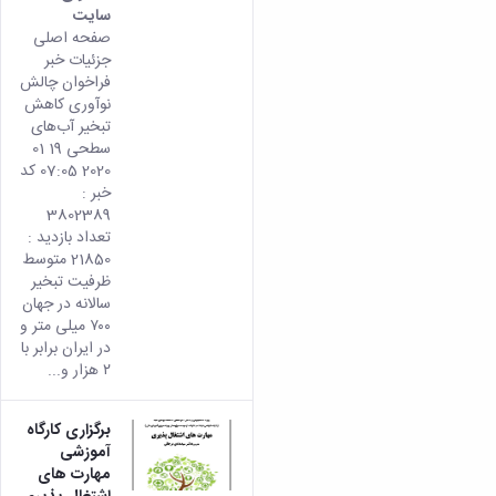
سایت
همایش‌ها
صفحه اصلی
انتشارات
جزئیات خبر
دانشگاه
فراخوان چالش
نشر
نوآوری کاهش
کتب
تبخیر آب‌های
مجلات
سطحی 19 01
علمی
2020 07:05 کد
فصلنامه
خبر :
معاونت
3802389
پژوهش
تعداد بازدید :
و
21850 متوسط
فناوری
ظرفیت تبخیر
سالانه در جهان
۷۰۰ میلی متر و
در ایران برابر با
۲ هزار و...
برگزاری کارگاه
آموزشی
مهارت های
اشتغال پذیری