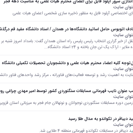
 اندازی سرور آپلود فایل برای اعضای محترم هیأت علمی به مناسبت دهه فجر
وای سایت
ی اختصاصی آپلود فایل به منظور ذخیره سازی شخصی اعضای هیات علمی
دف اتوبوس حامل اساتید دانشگاه‌ها در همدان / استاد دانشگاه مفید قم درگذ
وای سایت
نقل از خبر گزاری انتخاب رئیس پلیس راه استان همدان گفت: بامداد امروز شنبه بر
ملایر - اراک یک تن جان باخته و 24 استاد دانشگاه...
ل‌توجه کلیه اعضاء محترم هیات علمی و دانشجویان تحصیلات تکمیلی دانشگاه
وای سایت
عنایت به اهمیت رشد و توسعه فعالیت‌های فناورانه ، مرکز رشد واحدهای فناور دانش
 عنوان نایب قهرمانی مسابقات سنگنوردی کشور توسط امیر مهدی چراغی رو
وای سایت
رمین دوره مسابقات سنگنوردی نوجوانان و نونهالان جام فجر به میزبانی استان قزوین 
د دیبافر در تکواندو به مدال طلا رسید
وای سایت
 دیبافر در مسابقات تکواندو قهرمانی منطقه 4 طلایی شد.