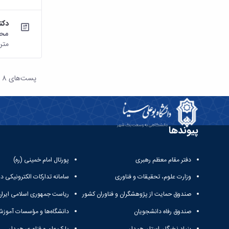
دکت
محت
متن
پست‌‌های 8
هر صف
پیوندها
دفتر مقام معظم رهبری
پورتال امام خمینی (ره)
وزارت علوم، تحقیقات و فناوری
سامانه تدارکات الکترونیکی د
صندوق حمایت از پژوهشگران و فناوران کشور
ریاست جمهوری اسلامی ایران
صندوق رفاه دانشجویان
دانشگاه‌ها و مؤسسات آموزش
بنیاد نخبگان استان همدان
پارک علم و فناوری همدان