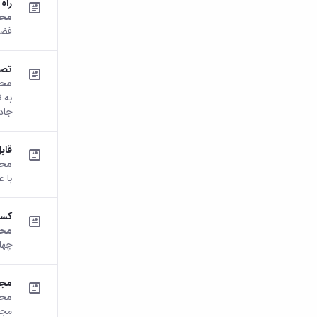
راه
محت
فضا
تصا
محت
به 
جاده 
قاب
محت
با 
کسب
محت
چها
مجی
محت
مجید