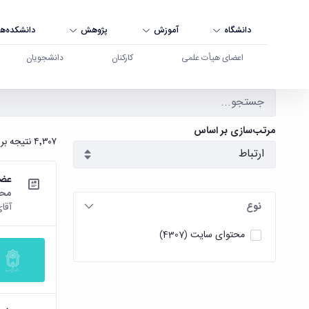
دانشگاه
آموزش
پژوهش
دانشکده‌ها
اعضای هیأت علمی
کارکنان
دانشجویان
جستجو - دانشگاه بوعلی سینا همدان
مرتب‌سازی بر اساس
۴٬۳۰۷ نتیجه برای
عضو
محت
نوع
آقای
محتوای سایت
(4307)