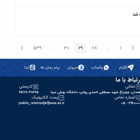
 شد
پیغام
صفحه
539
...
30
29
28
...
1
صفحه
صفحه
صفحه
Intermediate Pages
صفحه
صفحه
Intermediate Pages
قبلی
بعد
تلگرام
واتساپ
سروش
پیام رسان بله
ایتا
رتباط با ما
نشانی
کدپستی
مدان، چهارباغ شهید مصطفی احمدی روشن، دانشگاه بوعلی سینا
۶۵۱۷۸-۳۸۶۹۵
شماره تماس
پست الکترونیک
public_relation[at]basu.ac.ir
31400000 - 0