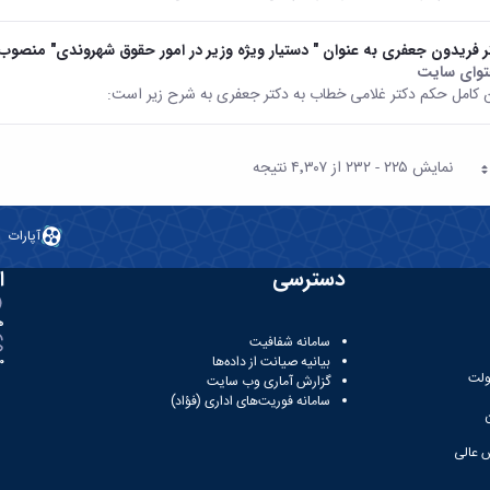
ر فریدون جعفری به عنوان " دستیار ویژه وزیر در امور حقوق شهروندی" منصوب
وای سایت
 کامل حکم دکتر غلامی خطاب به دکتر جعفری به شرح زیر است:
نمایش ۲۲۵ - ۲۳۲ از ۴٬۳۰۷ نتیجه
حه
آپارات
دسترسی
ا
ه
سامانه شفافیت
بیانیه صیانت از داده‌ها
81
ولت
گزارش آماری وب‌ سایت
سامانه فوریت‌های اداری (فؤاد)
 عالی