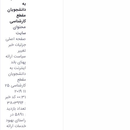
به
دانشجویان
مقطع
کارشناسی
محتوای
سایت
صفحه اصلی
جزئیات خبر
تغییر
سیاست ارائه
پهنای باند
اینترنت به
دانشجویان
مقطع
کارشناسی 25
11 2019
00:31 کد خبر
: 3803994
تعداد بازدید
: 5891 در
راستای بهبود
خدمات ارائه