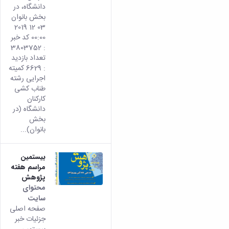
دانشگاه، در
بخش بانوان
03 12 2019
00:00 کد خبر
: 3803752
تعداد بازدید
: 6629 کمیته
اجرایی رشته
طناب کشی
کارکنان
دانشگاه (در
بخش
بانوان)...
بیستمین
مراسم هفته
پژوهش
محتوای
سایت
صفحه اصلی
جزئیات خبر