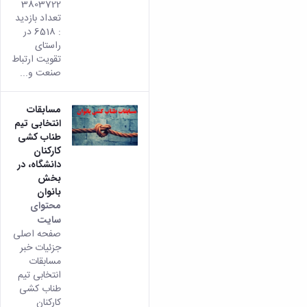
3803722
تعداد بازدید
: 6518 در
راستای
تقویت ارتباط
صنعت و...
مسابقات
انتخابی تیم
طناب کشی
کارکنان
دانشگاه، در
بخش
بانوان
محتوای
سایت
صفحه اصلی
جزئیات خبر
مسابقات
انتخابی تیم
طناب کشی
کارکنان