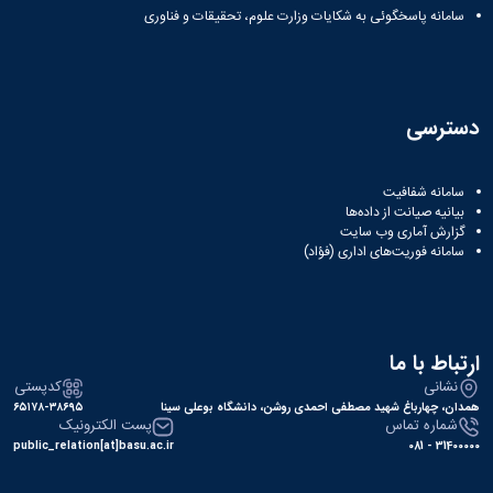
سامانه پاسخگوئی به شکایات وزارت علوم، تحقیقات و فناوری
دسترسی
سامانه شفافیت
بیانیه صیانت از داده‌ها
گزارش آماری وب‌ سایت
سامانه فوریت‌های اداری (فؤاد)
ارتباط با ما
نشانی
کدپستی
همدان، چهارباغ شهید مصطفی احمدی روشن، دانشگاه بوعلی سینا
۶۵۱۷۸-۳۸۶۹۵
شماره تماس
پست الکترونیک
public_relation[at]basu.ac.ir
31400000 - 081