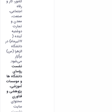
کشور، کار و
رفاه
اجتماعی،
صنعت،
معدن و
تجارت
دوشنبه
آینده (
۱۷تیرماه) در
دانشگاه
الزهرا (س)
برگزار
می‌شود.
نشست
رؤسای
دانشگاه ها
و موسسات
آموزشی،
پژوهشی و
فناوری
محتوای
سایت
نشست