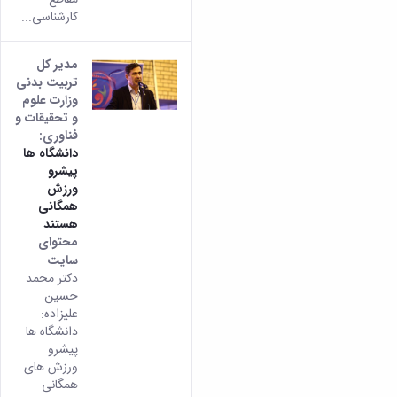
همایش‌ها
کارشناسی...
انتشارات
دانشگاه
مدیر کل
نشر
تربیت بدنی
کتب
وزارت علوم
مجلات
و تحقیقات و
علمی
فناوری:
فصلنامه
دانشگاه ها
معاونت
پیشرو
پژوهش
ورزش
و
همگانی
فناوری
هستند
محتوای
سایت
دکتر محمد
حسین
علیزاده:
دانشگاه ها
پیشرو
ورزش های
همگانی