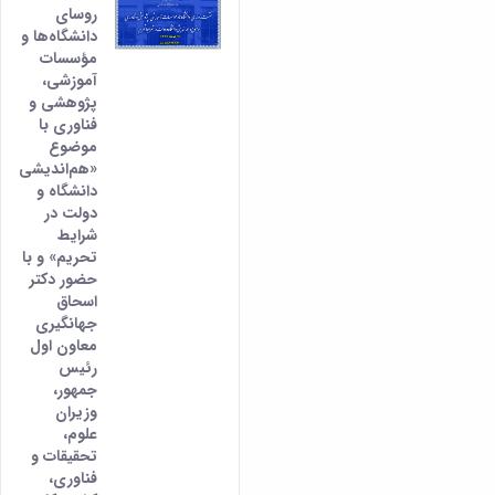
روسای
دانشگاه‌ها و
مؤسسات
آموزشی،
پژوهشی و
فناوری با
موضوع
«هم‌اندیشی
دانشگاه و
دولت در
شرایط
تحریم» و با
حضور دکتر
اسحاق
جهانگیری
معاون اول
رئیس
جمهور،
وزیران
علوم،
تحقیقات و
فناوری،