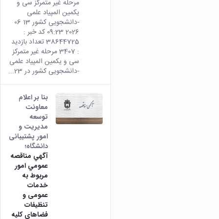
مرحله غیر متمرکز سی و
همایش‌ها
یکمین المپیاد علمی
انتشارات
-دانشجویی کشور 13 06
دانشگاه
2026 09:23 کد خبر :
نشر
38644725 تعداد بازدید
کتب
: 3407 مرحله غیر متمرکز
مجلات
سی و یکمین المپیاد علمی
علمی
-دانشجویی کشور در 23...
فصلنامه
معاونت
بنا بر اعلام
پژوهش
معاونت
و
توسعه
فناوری
مدیریت و
امور پشتیبانی
دانشگاه؛
آگهي مناقصه
عمومي امور
مربوط به
خدمات
عمومی و
تنظيفات
فضاهای کلیه