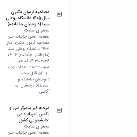
زمین
آزمایشگاه
و
دانشگاه
آموزش
معظم
چمن
باستان
حسابداری
(محمد)
کارکنان
مصاحبه آزمون دکتری
رهبری
شناسی
سالن‌های
رزن
سایر
سال 1405 دانشگاه بوعلی
تماس
ورزشی
آزمایشگاه
صنایع
تقویم
سینا (داوطلبان جامانده)
با
تفریحی-
هوش
غذایی
آموزشی
دانشگاه
محتوای سایت
سیاحتی
ربات
بهار
نظامنامه
روابط
صفحه اصلی جزئیات خبر
باغ
و
مجتمع
اخلاق
مصاحبه آزمون دکتری سال
عمومی
دانشگاه
بینایی
آموزش
آموزش
1405 دانشگاه بوعلی سینا
آدرس
موزه
آزمایشگاه
عالی
(داوطلبان جامانده) 16 06
دانش‌آموختگان
دانشکده‌ها
تاریخ
ژئوماتیک
فاطمیه
2026 04:30 کد خبر :
شماره
طبیعی
پژوهش
38330058 تعداد بازدید
نهاوند
تلفن‌ها
کتابخانه
: 5421 قابل توجه
(ویژه
مرکزی
داوطلبان جامانده و
دختران)
و
استعداد درخشان: به
مرکز
آگاهی...
اسناد
پایان
مرحله غیر متمرکز سی و
نامه
یکمین المپیاد علمی
و
-دانشجویی کشور
رساله
محتوای سایت
علم
صفحه اصلی جزئیات خبر
سنجی