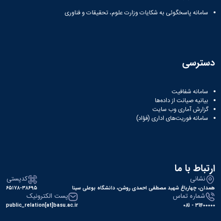
سامانه پاسخگوئی به شکایات وزارت علوم، تحقیقات و فناوری
دسترسی
سامانه شفافیت
بیانیه صیانت از داده‌ها
گزارش آماری وب‌ سایت
سامانه فوریت‌های اداری (فؤاد)
ارتباط با ما
نشانی
کدپستی
همدان، چهارباغ شهید مصطفی احمدی روشن، دانشگاه بوعلی سینا
۶۵۱۷۸-۳۸۶۹۵
شماره تماس
پست الکترونیک
public_relation[at]basu.ac.ir
31400000 - 081