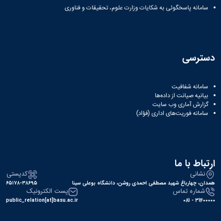
سامانه پاسخگوئی به شکایات وزارت علوم، تحقیقات و فناوری
دسترسی
سامانه شفافیت
بیانیه صیانت از داده‌ها
گزارش آماری وب‌ سایت
سامانه فوریت‌های اداری (فؤاد)
ارتباط با ما
نشانی
کدپستی
همدان، چهارباغ شهید مصطفی احمدی روشن، دانشگاه بوعلی سینا
۶۵۱۷۸-۳۸۶۹۵
شماره تماس
پست الکترونیک
public_relation[at]basu.ac.ir
31400000 - 081