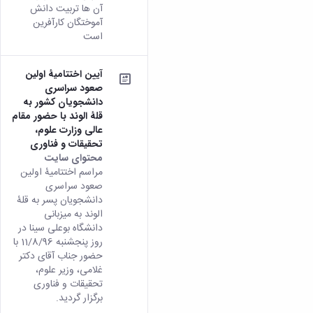
آن ها تربیت دانش
آموختگان کارآفرین
است
آیین اختتامیۀ اولین
صعود سراسری
دانشجویان کشور به
قلۀ الوند با حضور مقام
عالی وزارت علوم،
تحقیقات و فناوری
محتوای سایت
مراسم اختتامیۀ اولین
صعود سراسری
دانشجویان پسر به قلۀ
الوند به میزبانی
دانشگاه بوعلی سینا در
روز پنج­شنبه 11/8/96 با
حضور جناب آقای دکتر
غلامی، وزیر علوم،
تحقیقات و فناوری
برگزار گردید.