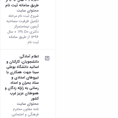
زمین
آزمایشگاه
و
دانشگاه
آموزش
معظم
طریق سامانه ثبت نام
چمن
باستان
حسابداری
(محمد)
کارکنان
محتوای سایت
رهبری
شناسی
سالن‌های
رزن
سایر
شروع ثبت نام مرحله
تماس
ورزشی
آزمایشگاه
صنایع
تقویم
با
تکمیل ظرفیت مصاحبه
تفریحی-
هوش
غذایی
آموزشی
دانشگاه
آزمون نیمه‌متمرکز
سیاحتی
ربات
بهار
نظامنامه
روابط
دکتری «Ph.D. » سال
باغ
و
مجتمع
اخلاق
عمومی
1396 از طریق سامانه
دانشگاه
بینایی
آموزش
آموزش
ثبت نام
آدرس
موزه
آزمایشگاه
عالی
دانش‌آموختگان
دانشکده‌ها
تاریخ
ژئوماتیک
فاطمیه
شماره
طبیعی
اعلام آمادگی
پژوهش
نهاوند
تلفن‌ها
دانشجویان، کارکنان و
کتابخانه
(ویژه
اساتید دانشگاه بوعلی
مرکزی
دختران)
سینا جهت همکاری با
و
نیروهای امدادی و
مرکز
ستاد بحران و امداد
اسناد
رسانی به زلزله زدگان و
پایان
هموطنان عزیز غرب
نامه
کشور
و
محتوای سایت
رساله
نامه معاون محترم
علم
فرهنگی و اجتماعی
سنجی