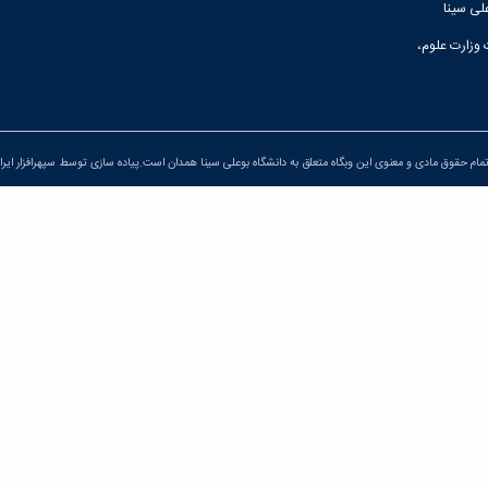
لی سینا
 وزارت علوم،
مام حقوق مادی و معنوی این وبگاه متعلق به دانشگاه بوعلی سینا همدان است.پیاده سازی توسط
سپهرافزار ایرا