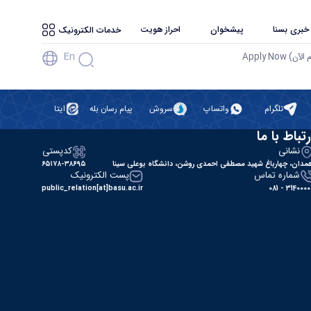
 خبری بسنا
پیشخوان
احراز هویت
خدمات الکترونیک
En
آن) Apply Now
تلگرام
واتساپ
سروش
پیام رسان بله
ایتا
رتباط با ما
نشانی
کدپستی
مدان، چهارباغ شهید مصطفی احمدی روشن، دانشگاه بوعلی سینا
۶۵۱۷۸-۳۸۶۹۵
شماره تماس
پست الکترونیک
public_relation[at]basu.ac.ir
31400000 - 0