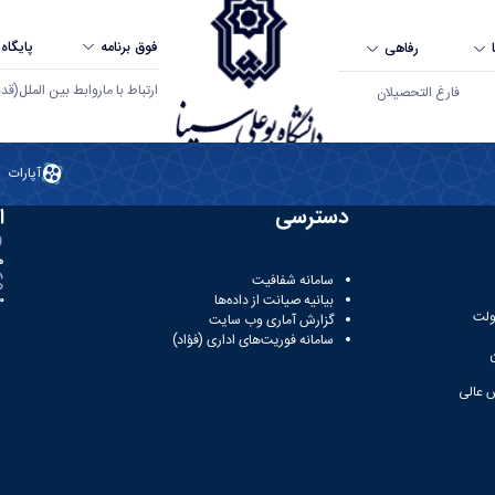
فوق برنامه
پایگاه
رفاهی
ارتباط با ما
روابط بین الملل
(قدم ال
فارغ التحصیلان
آپارات
دسترسی
ا
ه
سامانه شفافیت
بیانیه صیانت از داده‌ها
81
ولت
گزارش آماری وب‌ سایت
سامانه فوریت‌های اداری (فؤاد)
 عالی