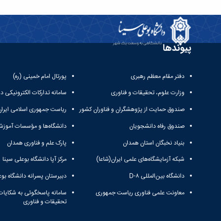
پیوندها
دفتر مقام معظم رهبری
پورتال امام خمینی (ره)
وزارت علوم، تحقیقات و فناوری
سامانه تدارکات الکترونیکی د
صندوق حمایت از پژوهشگران و فناوران کشور
ریاست جمهوری اسلامی ایران
صندوق رفاه دانشجویان
دانشگاه‌ها و مؤسسات آموزش
بنیاد نخبگان استان همدان
پارک علم و فناوری همدان
شبکه آزمایشگاه‌های علمی ایران(شاعا)
مرکز آپا دانشگاه بوعلی سینا
دانشگاه بین‌المللی D-۸
دبیرستان پسرانه دانشگاه بوع
معاونت علمی فناوری ریاست جمهوری
سامانه پاسخگوئی به شکایات
تحقیقات و فناوری