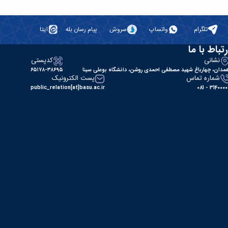
تلگرام
واتساپ
سروش
پیام رسان بله
ایتا
رتباط با ما
نشانی
کدپستی
مدان، چهارباغ شهید مصطفی احمدی روشن، دانشگاه بوعلی سینا
۶۵۱۷۸-۳۸۶۹۵
شماره تماس
پست الکترونیک
public_relation[at]basu.ac.ir
31400000 - 0