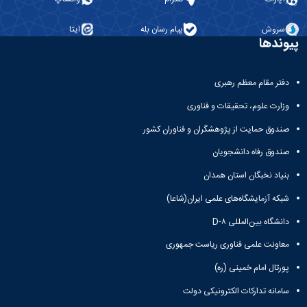
نشریات
فصلنامه
سروش
پیام رسان بله
ایتا
معاونت
پیوندها
پژوهش
و
فناوری
دفتر مقام معظم رهبری
نشریه
مطالعات
وزارت علوم، تحقیقات و فناوری
فرهنگی
صندوق حمایت از پژوهشگران و فناوران کشور
پلیس
فهرست
صندوق رفاه دانشجویان
نشریات
علمی
بنیاد نخبگان استان همدان
معتبر
شبکه آزمایشگاه‌های علمی ایران(شاعا)
دانشگاه بین‌المللی D-۸
معاونت علمی فناوری ریاست جمهوری
پورتال امام خمینی (ره)
سامانه تدارکات الکترونیکی دولت