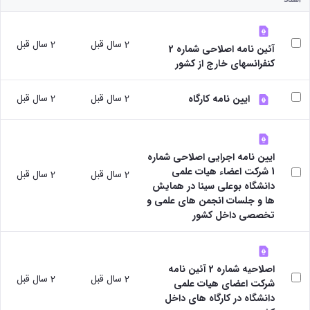
پژوهشی
دفتر
رئیس
با
آیین
ارتباط
مرکز
صنعت
نامه
با
نشر
آزمایشگاه
های
2 سال قبل
2 سال قبل
صنعت
رئیس
آئین نامه اصلاحی شماره 2
مرکزی
مرکز
کتاب
دفتر
کنفرانسهای خارج از کشور
مرکز
تحقیقات
ها
ارتباط
و فناوری
نشر
آیین
با
2 سال قبل
2 سال قبل
مرکز
شوراها و
ایین نامه کارگاه
نامه
صنعت
کارگروه‌ها
تحقیقات
های
رئیس
شورای
شیمی
طرح
آزمایشگاه
پژوهشی
گیاهی
ها
مرکزی
شورای
پژوهشکده
ایین نامه اجرایی اصلاحی شماره
آیین
معاون
انتشارات
آب
1 شرکت اعضاء هیات علمی
2 سال قبل
2 سال قبل
نامه
مدیر
اتاق
آزمایشگاه
دانشگاه بوعلی سینا در همایش
های
امور
های
فکر
ها و جلسات انجمن های علمی و
مجلات
پژوهشی
تحقیقاتی
پژوهشی
تخصصی داخل کشور
آیین
کارکنان
آزمایشگاه
کارگروه
نامه
ارتباط با
مرکزی
علم
معاونت
های
آزمایشگاه
سنجی
نشانی
کنفرانس
تنش
اصلاحیه شماره 2 آئین نامه
کارگروه
ونقشه
ها
2 سال قبل
2 سال قبل
پسماند
شرکت اعضای هیات علمی
اخلاق
ارتباط
آیین
آزمایشگاه
دانشگاه در کارگاه های داخل
پزشکی
با
نامه