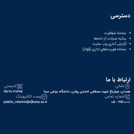
نشریات
فصلنامه
معاونت
دسترسی
پژوهش
و
فناوری
سامانه شفافیت
بیانیه صیانت از داده‌ها
نشریه
گزارش آماری وب‌ سایت
مطالعات
سامانه فوریت‌های اداری (فؤاد)
فرهنگی
پلیس
فهرست
نشریات
علمی
ارتباط با ما
معتبر
نشانی
کدپستی
همدان، چهارباغ شهید مصطفی احمدی روشن، دانشگاه بوعلی سینا
۶۵۱۷۸-۳۸۶۹۵
شماره تماس
پست الکترونیک
public_relation[at]basu.ac.ir
31400000 - 081