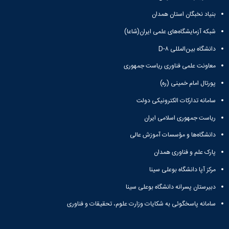
مقاومت
کارگروه
کارکنان
های
مصالح
اخلاق
بنیاد نخبگان استان همدان
اعضای
آزمایشگاه
در
هیات
شبکه آزمایشگاه‌های علمی ایران(شاعا)
مواد
پژوهش
علمی
آزمایشگاه
کرسی
دانشگاه بین‌المللی D-۸
سایر
باستان
نظریه
آیین
شناسی
معاونت علمی فناوری ریاست جمهوری
پردازی
نامه
آزمایشگاه
دانشگاه
ها
پورتال امام خمینی (ره)
هوش
ربات
سامانه تدارکات الکترونیکی دولت
و
ریاست جمهوری اسلامی ایران
بینایی
اولویت
دانشگاه‌ها و مؤسسات آموزش عالی
های
طرح
پارک علم و فناوری همدان
های
پژوهشی
مرکز آپا دانشگاه بوعلی سینا
طرح
دبیرستان پسرانه دانشگاه بوعلی سینا
های
پژوهشی
سامانه پاسخگوئی به شکایات وزارت علوم، تحقیقات و فناوری
سال
1398