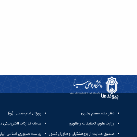
پیوندها
دفتر مقام معظم رهبری
پورتال امام خمینی (ره)
وزارت علوم، تحقیقات و فناوری
سامانه تدارکات الکترونیکی د
صندوق حمایت از پژوهشگران و فناوران کشور
ریاست جمهوری اسلامی ایران