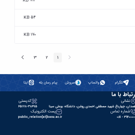
۷۱۴ KB
۵۴ KB
۱۷۰ KB
پیغام
صفحه
3
2
1
صفحه
صفحه
صفحه
قبلی
بعد
تلگرام
واتساپ
سروش
پیام رسان بله
ایتا
رتباط با ما
نشانی
کدپستی
مدان، چهارباغ شهید مصطفی احمدی روشن، دانشگاه بوعلی سینا
۶۵۱۷۸-۳۸۶۹۵
شماره تماس
پست الکترونیک
public_relation[at]basu.ac.ir
31400000 - 0