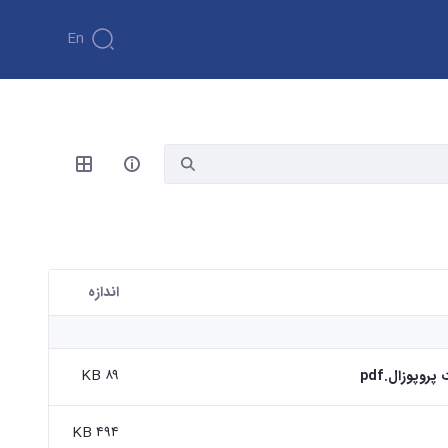
En
اندازه
۸۹ KB
وپوزال.pdf
۴۹۴ KB