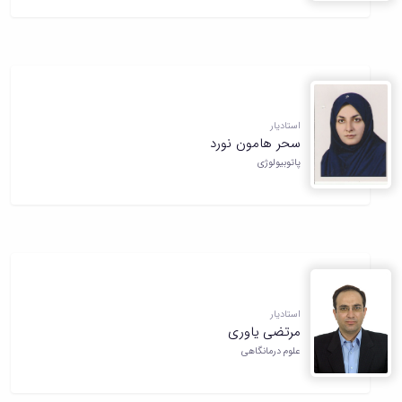
استادیار
سحر هامون نورد
پاتوبیولوژی
استادیار
مرتضی یاوری
علوم درمانگاهی