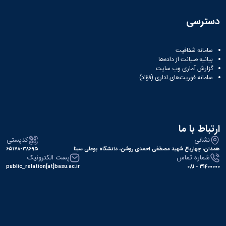
دسترسی
سامانه شفافیت
بیانیه صیانت از داده‌ها
گزارش آماری وب‌ سایت
سامانه فوریت‌های اداری (فؤاد)
ارتباط با ما
نشانی
کدپستی
همدان، چهارباغ شهید مصطفی احمدی روشن، دانشگاه بوعلی سینا
۶۵۱۷۸-۳۸۶۹۵
شماره تماس
پست الکترونیک
public_relation[at]basu.ac.ir
31400000 - 081