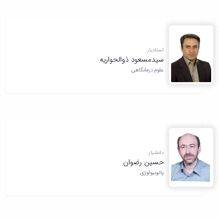
Research
استادیار
سیدمسعود ذوالحواریه
علوم درمانگاهی
دانشیار
حسین رضوان
پاتوبیولوژی