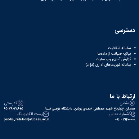
همایش‌ها
انتشارات
دانشگاه
نشر
دسترسی
کتب
مجلات
علمی
سامانه شفافیت
فصلنامه
بیانیه صیانت از داده‌ها
معاونت
گزارش آماری وب‌ سایت
پژوهش
سامانه فوریت‌های اداری (فؤاد)
و
فناوری
ارتباط با ما
نشانی
کدپستی
همدان، چهارباغ شهید مصطفی احمدی روشن، دانشگاه بوعلی سینا
۶۵۱۷۸-۳۸۶۹۵
شماره تماس
پست الکترونیک
public_relation[at]basu.ac.ir
31400000 - 081