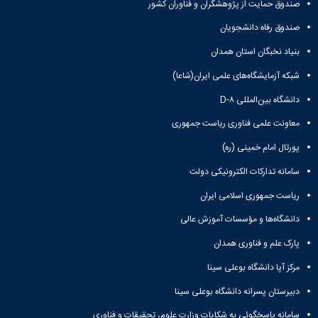
زمین
آزمایشگاه
صندوق حمایت از پژوهشگران و فناوران کشور
و
دانشگاه
آموزش
معظم
چمن
باستان
حسابداری
(محمد)
کارکنان
رهبری
صندوق رفاه دانشجویان
شناسی
سالن‌های
رزن
سایر
تماس
ورزشی
آزمایشگاه
صنایع
بنیاد نخبگان استان همدان
تقویم
با
تفریحی-
هوش
غذایی
آموزشی
دانشگاه
سیاحتی
شبکه آزمایشگاه‌های علمی ایران(شاعا)
ربات
بهار
نظامنامه
روابط
باغ
و
مجتمع
اخلاق
عمومی
دانشگاه بین‌المللی D-۸
دانشگاه
بینایی
آموزش
آموزش
آدرس
موزه
آزمایشگاه
معاونت علمی فناوری ریاست جمهوری
عالی
دانش‌آموختگان
دانشکده‌ها
تاریخ
ژئوماتیک
فاطمیه
شماره
پورتال امام خمینی (ره)
طبیعی
پژوهش
نهاوند
تلفن‌ها
کتابخانه
(ویژه
سامانه تدارکات الکترونیکی دولت
مرکزی
دختران)
و
ریاست جمهوری اسلامی ایران
مرکز
دانشگاه‌ها و مؤسسات آموزش عالی
اسناد
پایان
پارک علم و فناوری همدان
نامه
مرکز آپا دانشگاه بوعلی سینا
و
رساله
دبیرستان پسرانه دانشگاه بوعلی سینا
علم
سنجی
سامانه پاسخگوئی به شکایات وزارت علوم، تحقیقات و فناوری