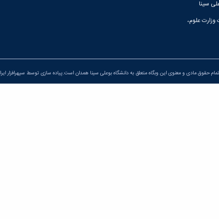
لی سینا
 وزارت علوم،
مام حقوق مادی و معنوی این وبگاه متعلق به دانشگاه بوعلی سینا همدان است.پیاده سازی توسط
سپهرافزار ایرا