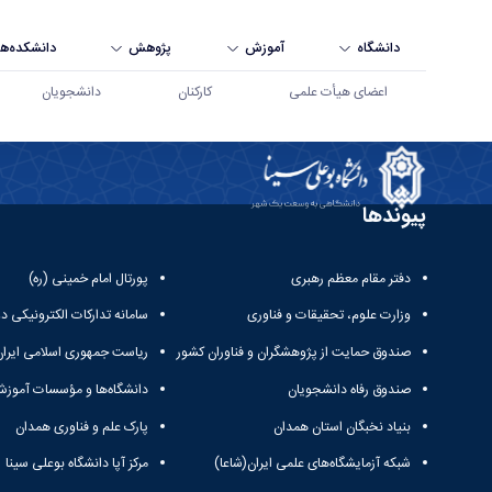
دانشگاه
آموزش
پژوهش
دانشکده‌ها
اعضای هیأت علمی
کارکنان
دانشجویان
Education - دانشگاه بوعلی سینا همدان
پیوندها
دفتر مقام معظم رهبری
پورتال امام خمینی (ره)
وزارت علوم، تحقیقات و فناوری
سامانه تدارکات الکترونیکی د
صندوق حمایت از پژوهشگران و فناوران کشور
ریاست جمهوری اسلامی ایران
صندوق رفاه دانشجویان
دانشگاه‌ها و مؤسسات آموزش
بنیاد نخبگان استان همدان
پارک علم و فناوری همدان
شبکه آزمایشگاه‌های علمی ایران(شاعا)
مرکز آپا دانشگاه بوعلی سینا