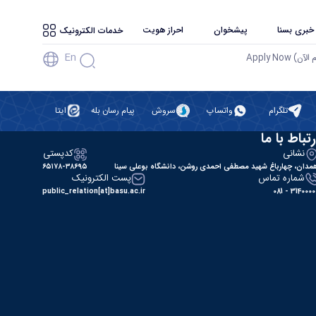
 خبری بسنا
پیشخوان
احراز هویت
خدمات الکترونیک
En
آن) Apply Now
تلگرام
واتساپ
سروش
پیام رسان بله
ایتا
رتباط با ما
نشانی
کدپستی
مدان، چهارباغ شهید مصطفی احمدی روشن، دانشگاه بوعلی سینا
۶۵۱۷۸-۳۸۶۹۵
شماره تماس
پست الکترونیک
public_relation[at]basu.ac.ir
31400000 - 0