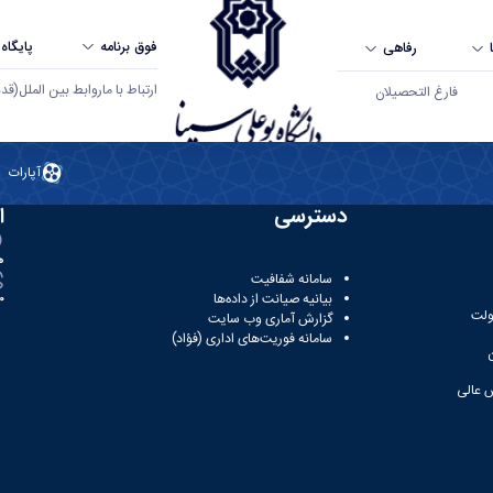
فوق برنامه
پایگاه
رفاهی
ارتباط با ما
روابط بین الملل
(قدم ال
فارغ التحصیلان
آپارات
دسترسی
ا
ه
سامانه شفافیت
بیانیه صیانت از داده‌ها
81
ولت
گزارش آماری وب‌ سایت
سامانه فوریت‌های اداری (فؤاد)
 عالی