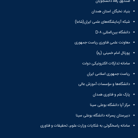
صندوق رفاه دانشجویان
همایش‌ها
انتشارات
بنیاد نخبگان استان همدان
دانشگاه
شبکه آزمایشگاه‌های علمی ایران(شاعا)
نشر
کتب
دانشگاه بین‌المللی D-۸
مجلات
علمی
معاونت علمی فناوری ریاست جمهوری
فصلنامه
پورتال امام خمینی (ره)
معاونت
پژوهش
سامانه تدارکات الکترونیکی دولت
و
ریاست جمهوری اسلامی ایران
فناوری
دانشگاه‌ها و مؤسسات آموزش عالی
پارک علم و فناوری همدان
مرکز آپا دانشگاه بوعلی سینا
دبیرستان پسرانه دانشگاه بوعلی سینا
سامانه پاسخگوئی به شکایات وزارت علوم، تحقیقات و فناوری