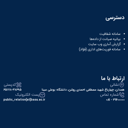
دسترسی
سامانه شفافیت
بیانیه صیانت از داده‌ها
گزارش آماری وب‌ سایت
سامانه فوریت‌های اداری (فؤاد)
ارتباط با ما
نشانی
کدپستی
همدان، چهارباغ شهید مصطفی احمدی روشن، دانشگاه بوعلی سینا
۶۵۱۷۸-۳۸۶۹۵
شماره تماس
پست الکترونیک
public_relation[at]basu.ac.ir
31400000 - 081