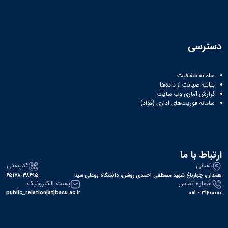
همایش‌ها
انتشارات
دانشگاه
نشر
دسترسی
کتب
مجلات
علمی
سامانه شفافیت
فصلنامه
بیانیه صیانت از داده‌ها
معاونت
گزارش آماری وب‌ سایت
پژوهش
سامانه فوریت‌های اداری (فؤاد)
و
فناوری
ارتباط با ما
نشانی
کدپستی
همدان، چهارباغ شهید مصطفی احمدی روشن، دانشگاه بوعلی سینا
۶۵۱۷۸-۳۸۶۹۵
شماره تماس
پست الکترونیک
public_relation[at]basu.ac.ir
31400000 - 081