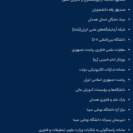
زمین
آزمایشگاه
و
دانشگاه
آموزش
معظم
چمن
باستان
حسابداری
(محمد)
صندوق رفاه دانشجویان
کارکنان
رهبری
شناسی
سالن‌های
رزن
سایر
تماس
بنیاد نخبگان استان همدان
ورزشی
آزمایشگاه
صنایع
تقویم
با
تفریحی-
هوش
غذایی
آموزشی
دانشگاه
شبکه آزمایشگاه‌های علمی ایران(شاعا)
سیاحتی
ربات
بهار
نظامنامه
روابط
باغ
و
دانشگاه بین‌المللی D-۸
مجتمع
اخلاق
عمومی
دانشگاه
بینایی
آموزش
آموزش
آدرس
معاونت علمی فناوری ریاست جمهوری
موزه
آزمایشگاه
عالی
دانش‌آموختگان
دانشکده‌ها
تاریخ
ژئوماتیک
فاطمیه
شماره
پورتال امام خمینی (ره)
طبیعی
پژوهش
نهاوند
تلفن‌ها
کتابخانه
سامانه تدارکات الکترونیکی دولت
(ویژه
مرکزی
دختران)
ریاست جمهوری اسلامی ایران
و
مرکز
دانشگاه‌ها و مؤسسات آموزش عالی
اسناد
پارک علم و فناوری همدان
پایان
نامه
مرکز آپا دانشگاه بوعلی سینا
و
رساله
دبیرستان پسرانه دانشگاه بوعلی سینا
علم
سامانه پاسخگوئی به شکایات وزارت علوم، تحقیقات و فناوری
سنجی