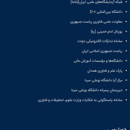
شبکه آزمایشگاه‌های علمی ایران(شاعا)
همایش‌ها
انتشارات
دانشگاه بین‌المللی D-۸
دانشگاه
معاونت علمی فناوری ریاست جمهوری
نشر
کتب
پورتال امام خمینی (ره)
مجلات
علمی
سامانه تدارکات الکترونیکی دولت
فصلنامه
ریاست جمهوری اسلامی ایران
معاونت
پژوهش
دانشگاه‌ها و مؤسسات آموزش عالی
و
فناوری
پارک علم و فناوری همدان
مرکز آپا دانشگاه بوعلی سینا
دبیرستان پسرانه دانشگاه بوعلی سینا
سامانه پاسخگوئی به شکایات وزارت علوم، تحقیقات و فناوری
دسترسی