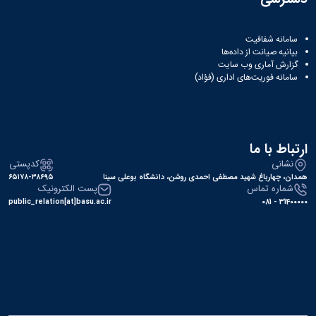
سامانه شفافیت
بیانیه صیانت از داده‌ها
گزارش آماری وب‌ سایت
سامانه فوریت‌های اداری (فؤاد)
ارتباط با ما
نشانی
کدپستی
همدان، چهارباغ شهید مصطفی احمدی روشن، دانشگاه بوعلی سینا
۶۵۱۷۸-۳۸۶۹۵
شماره تماس
پست الکترونیک
public_relation[at]basu.ac.ir
31400000 - 081