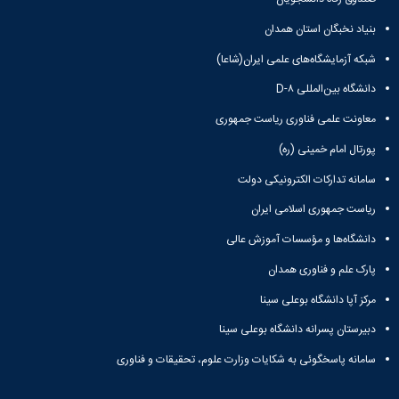
همایش‌ها
بنیاد نخبگان استان همدان
انتشارات
دانشگاه
شبکه آزمایشگاه‌های علمی ایران(شاعا)
نشر
کتب
دانشگاه بین‌المللی D-۸
مجلات
معاونت علمی فناوری ریاست جمهوری
علمی
فصلنامه
پورتال امام خمینی (ره)
معاونت
پژوهش
سامانه تدارکات الکترونیکی دولت
و
ریاست جمهوری اسلامی ایران
فناوری
دانشگاه‌ها و مؤسسات آموزش عالی
پارک علم و فناوری همدان
مرکز آپا دانشگاه بوعلی سینا
دبیرستان پسرانه دانشگاه بوعلی سینا
سامانه پاسخگوئی به شکایات وزارت علوم، تحقیقات و فناوری