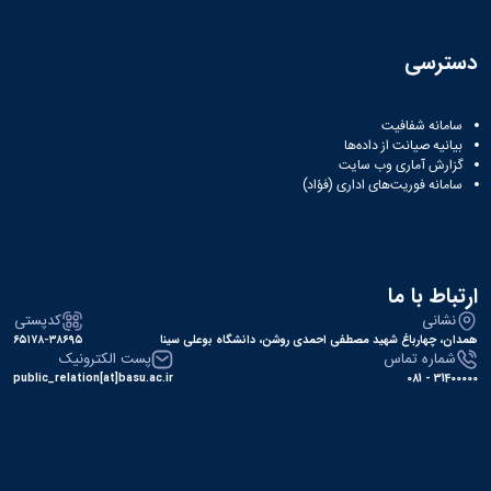
دسترسی
سامانه شفافیت
بیانیه صیانت از داده‌ها
گزارش آماری وب‌ سایت
سامانه فوریت‌های اداری (فؤاد)
ارتباط با ما
نشانی
کدپستی
همدان، چهارباغ شهید مصطفی احمدی روشن، دانشگاه بوعلی سینا
۶۵۱۷۸-۳۸۶۹۵
شماره تماس
پست الکترونیک
public_relation[at]basu.ac.ir
31400000 - 081