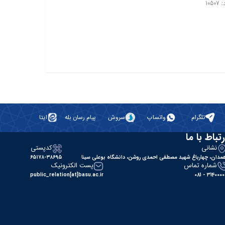
105
تلگرام
واتساپ
سروش
پیام رسان بله
ایتا
رتباط با ما
نشانی
کدپستی
مدان، چهارباغ شهید مصطفی احمدی روشن، دانشگاه بوعلی سینا
۶۵۱۷۸-۳۸۶۹۵
شماره تماس
پست الکترونیک
public_relation[at]basu.ac.ir
31400000 - 0