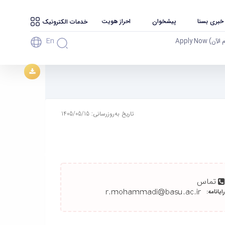
 خبری بسنا
پیشخوان
احراز هویت
خدمات الکترونیک
En
آن) Apply Now
تاریخ به‌روزرسانی: 1405/05/15
تماس
رایانامه: