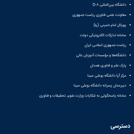
همایش‌ها
دانشگاه بین‌المللی D-۸
انتشارات
معاونت علمی فناوری ریاست جمهوری
دانشگاه
نشر
پورتال امام خمینی (ره)
کتب
مجلات
سامانه تدارکات الکترونیکی دولت
علمی
ریاست جمهوری اسلامی ایران
فصلنامه
معاونت
دانشگاه‌ها و مؤسسات آموزش عالی
پژوهش
پارک علم و فناوری همدان
و
فناوری
مرکز آپا دانشگاه بوعلی سینا
دبیرستان پسرانه دانشگاه بوعلی سینا
سامانه پاسخگوئی به شکایات وزارت علوم، تحقیقات و فناوری
دسترسی