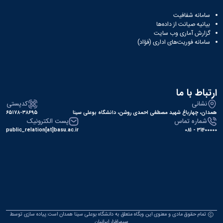
سامانه شفافیت
بیانیه صیانت از داده‌ها
گزارش آماری وب‌ سایت
سامانه فوریت‌های اداری (فؤاد)
ارتباط با ما
نشانی
کدپستی
همدان، چهارباغ شهید مصطفی احمدی روشن، دانشگاه بوعلی سینا
۶۵۱۷۸-۳۸۶۹۵
شماره تماس
پست الکترونیک
public_relation[at]basu.ac.ir
31400000 - 081
تمام حقوق مادی و معنوی این وبگاه متعلق به دانشگاه بوعلی سینا همدان است.پیاده سازی توسط
سپهرافزار ایرانیان