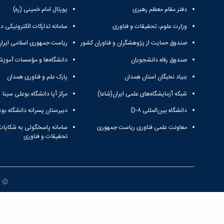
دفتر مقام معظم رهبری
پورتال امام خمینی (ره)
وزارت علوم، تحقیقات و فناوری
سامانه تدارکات الکترونیکی د
صندوق حمایت از پژوهشگران و فناوران کشور
ریاست جمهوری اسلامی ایران
صندوق رفاه دانشجویان
دانشگاه‌ها و مؤسسات آموزش
بنیاد نخبگان استان همدان
پارک علم و فناوری همدان
شبکه آزمایشگاه‌های علمی ایران(شاعا)
مرکز آپا دانشگاه بوعلی سینا
دانشگاه بین‌المللی D-۸
دبیرستان پسرانه دانشگاه بوع
معاونت علمی فناوری ریاست جمهوری
سامانه پاسخگوئی به شکایات
تحقیقات و فناوری
ت