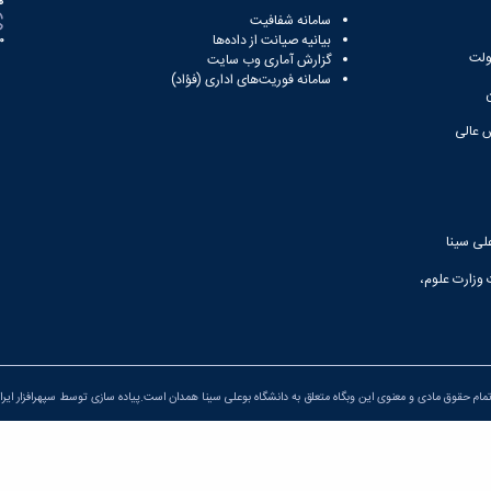
ه
سامانه شفافیت
بیانیه صیانت از داده‌ها
81
ولت
گزارش آماری وب‌ سایت
سامانه فوریت‌های اداری (فؤاد)
 عالی
لی سینا
 وزارت علوم،
مام حقوق مادی و معنوی این وبگاه متعلق به دانشگاه بوعلی سینا همدان است.پیاده سازی توسط
سپهرافزار ایرا