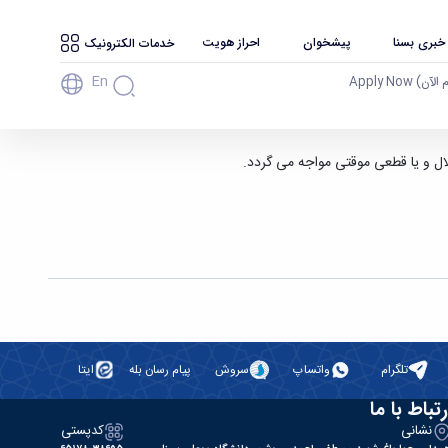
 خبری بسنا
پیشخوان
احراز هویت
خدمات الکترونیک
En
آن) Apply Now
تلگرام
واتساپ
سروش
پیام رسان بله
ایتا
رتباط با ما
نشانی
کدپستی