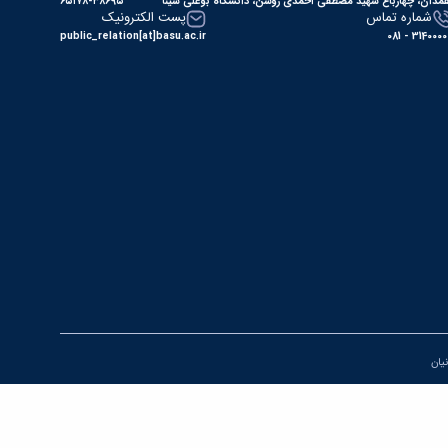
مدان، چهارباغ شهید مصطفی احمدی روشن، دانشگاه بوعلی سینا
۶۵۱۷۸-۳۸۶۹۵
شماره تماس
پست الکترونیک
public_relation[at]basu.ac.ir
31400000 - 0
نیان