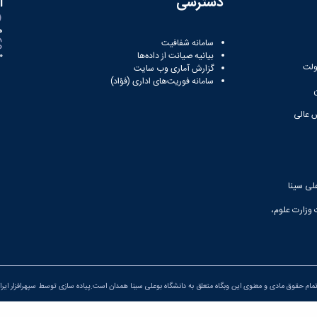
دسترسی
ا
ه
سامانه شفافیت
بیانیه صیانت از داده‌ها
81
ولت
گزارش آماری وب‌ سایت
سامانه فوریت‌های اداری (فؤاد)
 عالی
لی سینا
 وزارت علوم،
مام حقوق مادی و معنوی این وبگاه متعلق به دانشگاه بوعلی سینا همدان است.پیاده سازی توسط
سپهرافزار ایرا