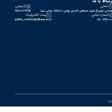
رتباط با ما
نشانی
کدپستی
مدان، چهارباغ شهید مصطفی احمدی روشن، دانشگاه بوعلی سینا
۶۵۱۷۸-۳۸۶۹۵
شماره تماس
پست الکترونیک
public_relation[at]basu.ac.ir
31400000 - 0
نیان