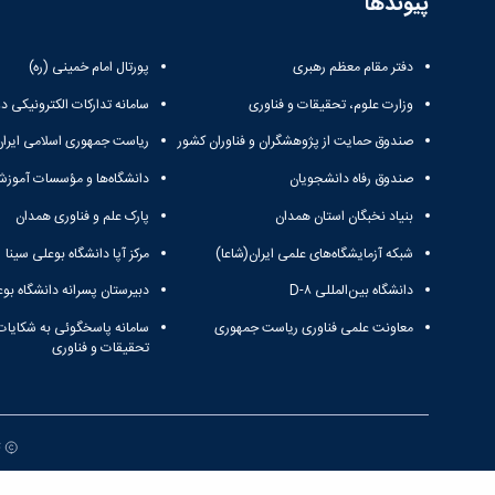
پیوندها
دفتر مقام معظم رهبری
پورتال امام خمینی (ره)
وزارت علوم، تحقیقات و فناوری
سامانه تدارکات الکترونیکی د
صندوق حمایت از پژوهشگران و فناوران کشور
ریاست جمهوری اسلامی ایران
صندوق رفاه دانشجویان
دانشگاه‌ها و مؤسسات آموزش
بنیاد نخبگان استان همدان
پارک علم و فناوری همدان
شبکه آزمایشگاه‌های علمی ایران(شاعا)
مرکز آپا دانشگاه بوعلی سینا
دانشگاه بین‌المللی D-۸
دبیرستان پسرانه دانشگاه بوع
معاونت علمی فناوری ریاست جمهوری
سامانه پاسخگوئی به شکایات
تحقیقات و فناوری
ت