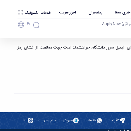
 خبری بسنا
پیشخوان
احراز هویت
خدمات الکترونیک
En
آن) Apply Now
ان برای ایمیل سرور دانشگاه، خواهشمند است جهت ممانعت از افشای رمز
تلگرام
واتساپ
سروش
پیام رسان بله
ایتا